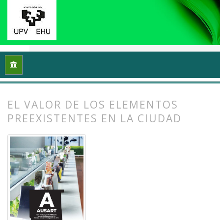
Inicio
Archivos
Vol. 12 Núm. 2 (2024): Ecología y arte: Proce
EL VALOR DE LOS ELEMENTOS
PREEXISTENTES EN LA CIUDAD
##plugins.themes.bootstrap3.article.
##plugins.themes.bootstrap3.article.