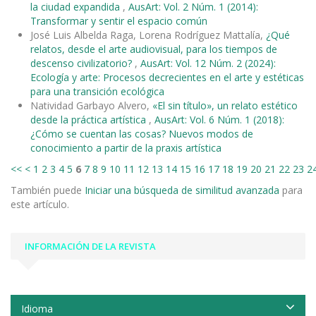
la ciudad expandida
,
AusArt: Vol. 2 Núm. 1 (2014):
Transformar y sentir el espacio común
José Luis Albelda Raga, Lorena Rodríguez Mattalía,
¿Qué
relatos, desde el arte audiovisual, para los tiempos de
descenso civilizatorio?
,
AusArt: Vol. 12 Núm. 2 (2024):
Ecología y arte: Procesos decrecientes en el arte y estéticas
para una transición ecológica
Natividad Garbayo Alvero,
«El sin título», un relato estético
desde la práctica artística
,
AusArt: Vol. 6 Núm. 1 (2018):
¿Cómo se cuentan las cosas? Nuevos modos de
conocimiento a partir de la praxis artística
<<
<
1
2
3
4
5
6
7
8
9
10
11
12
13
14
15
16
17
18
19
20
21
22
23
2
También puede
Iniciar una búsqueda de similitud avanzada
para
este artículo.
INFORMACIÓN DE LA REVISTA
Idioma