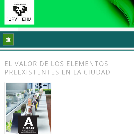
Inicio
Archivos
Vol. 12 Núm. 2 (2024): Ecología y arte: Proce
EL VALOR DE LOS ELEMENTOS
PREEXISTENTES EN LA CIUDAD
##plugins.themes.bootstrap3.article.
##plugins.themes.bootstrap3.article.