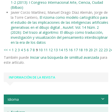
1-2 (2013): I Congreso Internacional Arte, Ciencia, Ciudad
(Bilbao)
Javier Corzo Martínez, Manuel Drago Díaz Alemán, Jorge de
la Torre Cantero,
El rizoma como modelo cartográfico para
el estudio de las implicaciones de las inteligencias artificiales
generativas en el dibujo digital
,
AusArt: Vol. 14 Núm. 2
(2026): Del trazo al algoritmo: El dibujo como traducción,
investigación y visualización del pensamiento interdisciplinar
en la era de los datos
<<
<
1
2
3
4
5
6
7
8
9
10
11
12
13
14
15
16
17
18
19
20
21
22
23
2
También puede
Iniciar una búsqueda de similitud avanzada
para
este artículo.
INFORMACIÓN DE LA REVISTA
Idioma