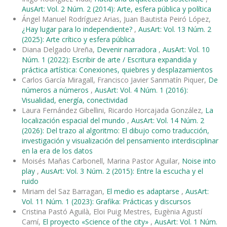
AusArt: Vol. 2 Núm. 2 (2014): Arte, esfera pública y política
Ángel Manuel Rodríguez Arias, Juan Bautista Peiró López,
¿Hay lugar para lo independiente?
,
AusArt: Vol. 13 Núm. 2
(2025): Arte crítico y esfera pública
Diana Delgado Ureña,
Devenir narradora
,
AusArt: Vol. 10
Núm. 1 (2022): Escribir de arte / Escritura expandida y
práctica artística: Conexiones, quiebres y desplazamientos
Carlos García Miragall, Francisco Javier Sanmatín Piquer,
De
números a números
,
AusArt: Vol. 4 Núm. 1 (2016):
Visualidad, energía, conectividad
Laura Fernández Gibellini, Ricardo Horcajada González,
La
localización espacial del mundo
,
AusArt: Vol. 14 Núm. 2
(2026): Del trazo al algoritmo: El dibujo como traducción,
investigación y visualización del pensamiento interdisciplinar
en la era de los datos
Moisés Mañas Carbonell, Marina Pastor Aguilar,
Noise into
play
,
AusArt: Vol. 3 Núm. 2 (2015): Entre la escucha y el
ruido
Miriam del Saz Barragan,
El medio es adaptarse
,
AusArt:
Vol. 11 Núm. 1 (2023): Grafika: Prácticas y discursos
Cristina Pastó Aguilà, Eloi Puig Mestres, Eugènia Agustí
Camí,
El proyecto «Science of the city»
,
AusArt: Vol. 1 Núm.