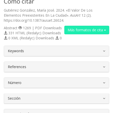
Cómo citar
Gutiérrez González, María José. 2024. «El Valor De Los
Elementos Preexistentes En La Ciudad».
AusArt
12 (2).
https://doi.org/10.1387/ausart.26024.
Abstract
1269 | PDF Downloads
Más formatos de cita
331 HTML (Redalyc) Downloads
0 XML (Redalyc) Downloads
0
##plugins.themes.bootstrap3.article.d
Keywords
References
Número
Sección