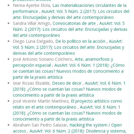
Nerea Ayerbe Elola,
Las materializaciones circulantes de la
performance
,
AusArt: Vol. 5 Núm. 2 (2017): Los circuitos del
arte: Encrucijadas y derivas del arte contemporáneo
Sandra Villar Amigo,
Convocatorias de arte
,
AusArt: Vol. 5
Núm. 2 (2017): Los circuitos del arte: Encrucijadas y derivas
del arte contemporáneo
Diego Luna Delgado,
De lo político en la acción
,
AusArt:
Vol. 5 Núm. 2 (2017): Los circuitos del arte: Encrucijadas y
derivas del arte contemporáneo
José Antonio Soriano Colchero,
Arte, anamorfosis y
percepción espacial
,
AusArt: Vol. 6 Núm. 1 (2018): ¿Cómo
se cuentan las cosas? Nuevos modos de conocimiento a
partir de la praxis artística
Ixiar Rozas Elizalde,
Deseo de decir
,
AusArt: Vol. 6 Núm. 1
(2018): ¿Cómo se cuentan las cosas? Nuevos modos de
conocimiento a partir de la praxis artística
José Vicente Martín Martínez,
El proyecto artístico como
relato en el arte contemporáneo
,
AusArt: Vol. 6 Núm. 1
(2018): ¿Cómo se cuentan las cosas? Nuevos modos de
conocimiento a partir de la praxis artística
Abraham San Pedro Salazar,
Hacking the system / Open
access
,
AusArt: Vol. 6 Núm. 2 (2018): Disidencia y sistema,