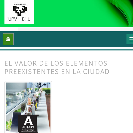
Inicio
Archivos
Vol. 12 Núm. 2 (2024): Ecología y arte: Proce
EL VALOR DE LOS ELEMENTOS
PREEXISTENTES EN LA CIUDAD
##plugins.themes.bootstrap3.article.
##plugins.themes.bootstrap3.article.