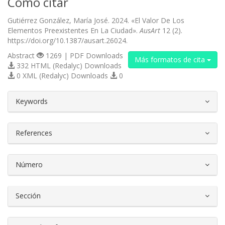
Cómo citar
Gutiérrez González, María José. 2024. «El Valor De Los
Elementos Preexistentes En La Ciudad».
AusArt
12 (2).
https://doi.org/10.1387/ausart.26024.
Abstract
1269 | PDF Downloads
Más formatos de cita
332 HTML (Redalyc) Downloads
0 XML (Redalyc) Downloads
0
##plugins.themes.bootstrap3.article.d
Keywords
References
Número
Sección