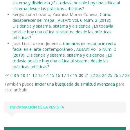
sistema y disidencia ¿Es todavía posible hoy una crítica al
sistema desde las prácticas artísticas?
Sergio Luna Lozano, Yasmina Morán Conesa,
Cómo
desaparecer del mapa
,
AusArt: Vol. 6 Núm. 2 (2018):
Disidencia y sistema, sistema y disidencia ¿Es todavía
posible hoy una crítica al sistema desde las prácticas
artísticas?
José Luis Lozano Jiménez,
Cámaras de reconocimiento
facial en el arte contemporáneo
,
AusArt: Vol. 6 Núm. 2
(2018): Disidencia y sistema, sistema y disidencia ¿Es
todavía posible hoy una crítica al sistema desde las
prácticas artísticas?
<<
<
8
9
10
11
12
13
14
15
16
17
18
19
20
21
22
23
24
25
26
27
28
También puede
Iniciar una búsqueda de similitud avanzada
para
este artículo.
INFORMACIÓN DE LA REVISTA