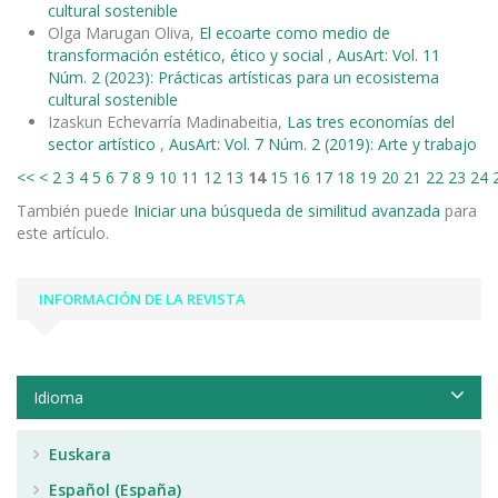
cultural sostenible
Olga Marugan Oliva,
El ecoarte como medio de
transformación estético, ético y social
,
AusArt: Vol. 11
Núm. 2 (2023): Prácticas artísticas para un ecosistema
cultural sostenible
Izaskun Echevarría Madinabeitia,
Las tres economías del
sector artístico
,
AusArt: Vol. 7 Núm. 2 (2019): Arte y trabajo
<<
<
2
3
4
5
6
7
8
9
10
11
12
13
14
15
16
17
18
19
20
21
22
23
24
También puede
Iniciar una búsqueda de similitud avanzada
para
este artículo.
INFORMACIÓN DE LA REVISTA
Idioma
Euskara
Español (España)