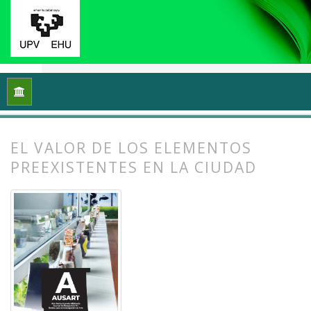
Inicio
Archivos
Vol. 12 Núm. 2 (2024): Ecología y arte: Proce
EL VALOR DE LOS ELEMENTOS
PREEXISTENTES EN LA CIUDAD
##plugins.themes.bootstrap3.article.
##plugins.themes.bootstrap3.article.