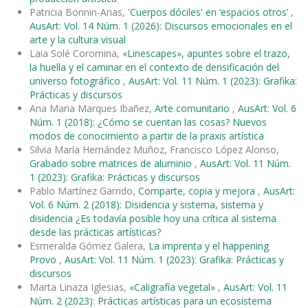
Patricia Bonnin-Arias,
'Cuerpos dóciles' en ‘espacios otros’
,
AusArt: Vol. 14 Núm. 1 (2026): Discursos emocionales en el
arte y la cultura visual
Laia Solé Coromina,
«Linescapes», apuntes sobre el trazo,
la huella y el caminar en el contexto de densificación del
universo fotográfico
,
AusArt: Vol. 11 Núm. 1 (2023): Grafika:
Prácticas y discursos
Ana Maria Marques Ibañez,
Arte comunitario
,
AusArt: Vol. 6
Núm. 1 (2018): ¿Cómo se cuentan las cosas? Nuevos
modos de conocimiento a partir de la praxis artística
Silvia María Hernández Muñoz, Francisco López Alonso,
Grabado sobre matrices de aluminio
,
AusArt: Vol. 11 Núm.
1 (2023): Grafika: Prácticas y discursos
Pablo Martínez Garrido,
Comparte, copia y mejora
,
AusArt:
Vol. 6 Núm. 2 (2018): Disidencia y sistema, sistema y
disidencia ¿Es todavía posible hoy una crítica al sistema
desde las prácticas artísticas?
Esmeralda Gómez Galera,
La imprenta y el happening
Provo
,
AusArt: Vol. 11 Núm. 1 (2023): Grafika: Prácticas y
discursos
Marta Linaza Iglesias,
«Caligrafía vegetal»
,
AusArt: Vol. 11
Núm. 2 (2023): Prácticas artísticas para un ecosistema