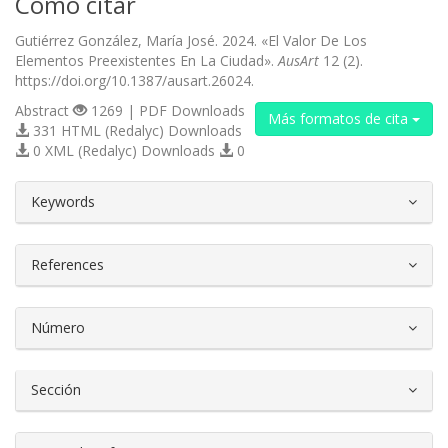
Cómo citar
Gutiérrez González, María José. 2024. «El Valor De Los
Elementos Preexistentes En La Ciudad».
AusArt
12 (2).
https://doi.org/10.1387/ausart.26024.
Abstract
1269 | PDF Downloads
Más formatos de cita
331 HTML (Redalyc) Downloads
0 XML (Redalyc) Downloads
0
##plugins.themes.bootstrap3.article.d
Keywords
References
Número
Sección