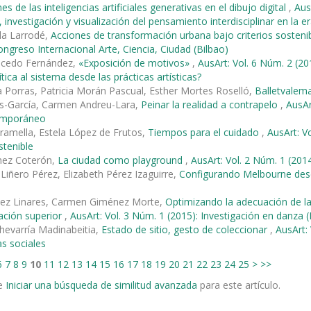
es de las inteligencias artificiales generativas en el dibujo digital
,
Aus
 investigación y visualización del pensamiento interdisciplinar en la e
lla Larrodé,
Acciones de transformación urbana bajo criterios sosten
Congreso Internacional Arte, Ciencia, Ciudad (Bilbao)
alcedo Fernández,
«Exposición de motivos»
,
AusArt: Vol. 6 Núm. 2 (20
tica al sistema desde las prácticas artísticas?
ra Porras, Patricia Morán Pascual, Esther Mortes Roselló,
Balletvalem
és-García, Carmen Andreu-Lara,
Peinar la realidad a contrapelo
,
AusAr
emporáneo
ramella, Estela López de Frutos,
Tiempos para el cuidado
,
AusArt: V
stenible
hez Coterón,
La ciudad como playground
,
AusArt: Vol. 2 Núm. 1 (201
Liñero Pérez, Elizabeth Pérez Izaguirre,
Configurando Melbourne desd
mez Linares, Carmen Giménez Morte,
Optimizando la adecuación de l
ación superior
,
AusArt: Vol. 3 Núm. 1 (2015): Investigación en danza (I
hevarría Madinabeitia,
Estado de sitio, gesto de coleccionar
,
AusArt: 
s sociales
6
7
8
9
10
11
12
13
14
15
16
17
18
19
20
21
22
23
24
25
>
>>
e
Iniciar una búsqueda de similitud avanzada
para este artículo.