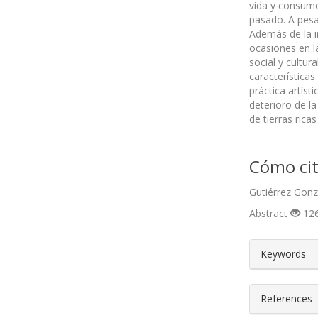
vida y consumo
pasado. A pesa
Además de la i
ocasiones en l
social y cultur
característica
práctica artíst
deterioro de la
de tierras rica
Cómo cit
Gutiérrez Gonz
Abstract
126
##plugin
Keywords
References