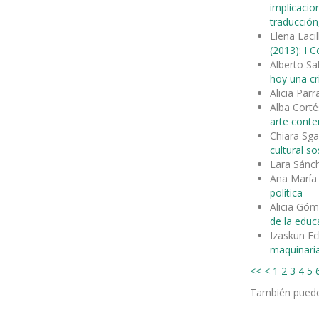
implicacion
traducción,
Elena Laci
(2013): I 
Alberto S
hoy una crí
Alicia Par
Alba Cort
arte cont
Chiara Sga
cultural so
Lara Sánc
Ana María 
política
Alicia Gó
de la educ
Izaskun Ec
maquinaria
<<
<
1
2
3
4
5
También pued