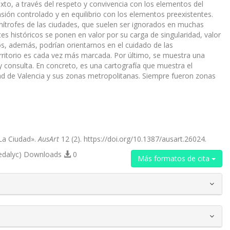
xto, a través del respeto y convivencia con los elementos del
sión controlado y en equilibrio con los elementos preexistentes.
mítrofes de las ciudades, que suelen ser ignorados en muchas
es históricos se ponen en valor por su carga de singularidad, valor
cos, además, podrían orientarnos en el cuidado de las
erritorio es cada vez más marcada. Por último, se muestra una
ón y consulta. En concreto, es una cartografía que muestra el
iudad de Valencia y sus zonas metropolitanas. Siempre fueron zonas
 La Ciudad».
AusArt
12 (2). https://doi.org/10.1387/ausart.26024.
edalyc) Downloads
0
Más formatos de cita