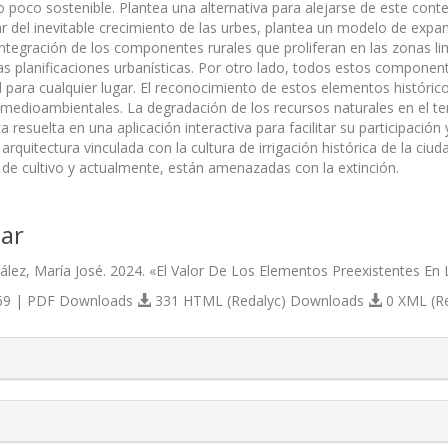
 poco sostenible. Plantea una alternativa para alejarse de este conte
r del inevitable crecimiento de las urbes, plantea un modelo de expan
ntegración de los componentes rurales que proliferan en las zonas li
as planificaciones urbanísticas. Por otro lado, todos estos component
al para cualquier lugar. El reconocimiento de estos elementos históri
s medioambientales. La degradación de los recursos naturales en el t
ica resuelta en una aplicación interactiva para facilitar su participaci
 arquitectura vinculada con la cultura de irrigación histórica de la c
s de cultivo y actualmente, están amenazadas con la extinción.
ar
ález, María José. 2024. «El Valor De Los Elementos Preexistentes En
9 | PDF Downloads
331 HTML (Redalyc) Downloads
0 XML (R
s.themes.bootstrap3.article.details##