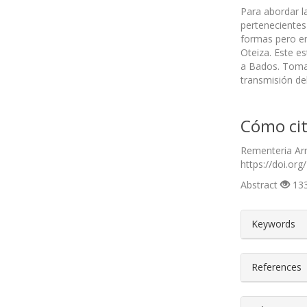
Para abordar l
pertenecientes
formas pero en
Oteiza. Este e
a Bados. Toma
transmisión del
Cómo cit
Rementeria Arn
https://doi.org
Abstract
133
##plugin
Keywords
References