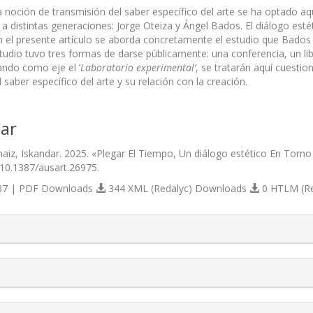
a noción de transmisión del saber específico del arte se ha optado aqu
 a distintas generaciones: Jorge Oteiza y Ángel Bados. El diálogo est
 el presente artículo se aborda concretamente el estudio que Bados r
studio tuvo tres formas de darse públicamente: una conferencia, un l
ndo como eje el ‘
Laboratorio experimental’
, se tratarán aquí cuestio
 saber específico del arte y su relación con la creación.
ar
aiz, Iskandar. 2025. «Plegar El Tiempo, Un diálogo estético En Torno 
/10.1387/ausart.26975.
7 | PDF Downloads
344 XML (Redalyc) Downloads
0 HTLM (R
s.themes.bootstrap3.article.details##