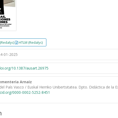
(Redalyc)
HTLM (Redalyc)
4-01-2025
/doi.org/10.1387/ausart.26975
ementeria Arnaiz
del País Vasco / Euskal Herriko Unibertsitatea. Dpto. Didáctica de la E
rcid.org/0000-0002-5252-8451
n