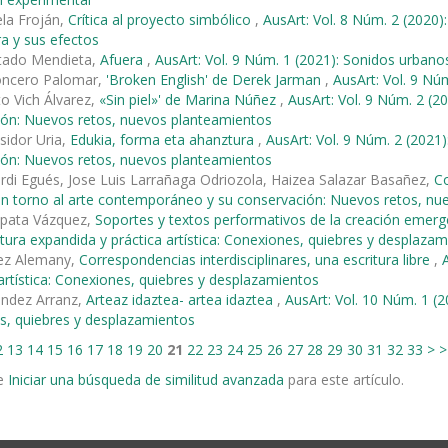
ela Froján,
Crítica al proyecto simbólico
,
AusArt: Vol. 8 Núm. 2 (2020)
ra y sus efectos
rtado Mendieta,
Afuera
,
AusArt: Vol. 9 Núm. 1 (2021): Sonidos urbano
oncero Palomar,
'Broken English' de Derek Jarman
,
AusArt: Vol. 9 Nú
to Vich Álvarez,
«Sin piel»' de Marina Núñez
,
AusArt: Vol. 9 Núm. 2 (2
ión: Nuevos retos, nuevos planteamientos
sidor Uria,
Edukia, forma eta ahanztura
,
AusArt: Vol. 9 Núm. 2 (2021
ión: Nuevos retos, nuevos planteamientos
erdi Egués, Jose Luis Larrañaga Odriozola, Haizea Salazar Basañez,
Co
en torno al arte contemporáneo y su conservación: Nuevos retos, n
pata Vázquez,
Soportes y textos performativos de la creación eme
ritura expandida y práctica artística: Conexiones, quiebres y desplaza
ez Alemany,
Correspondencias interdisciplinares, una escritura libre
,
 artística: Conexiones, quiebres y desplazamientos
éndez Arranz,
Arteaz idaztea- artea idaztea
,
AusArt: Vol. 10 Núm. 1 (20
s, quiebres y desplazamientos
2
13
14
15
16
17
18
19
20
21
22
23
24
25
26
27
28
29
30
31
32
33
>
>
e
Iniciar una búsqueda de similitud avanzada
para este artículo.