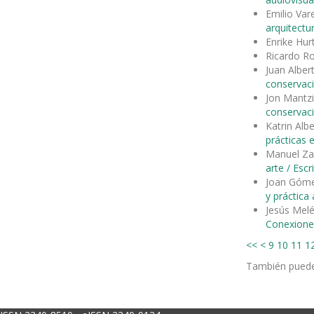
Emilio Var
arquitectu
Enrike Hu
Ricardo R
Juan Alber
conservac
Jon Mantzi
conservac
Katrin Alb
prácticas 
Manuel Za
arte / Esc
Joan Góm
y práctica
Jesús Mel
Conexione
<<
<
9
10
11
1
También pued