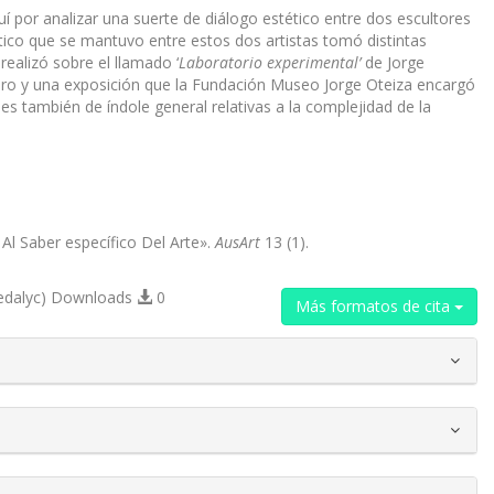
í por analizar una suerte de diálogo estético entre dos escultores
ético que se mantuvo entre estos dos artistas tomó distintas
ealizó sobre el llamado ‘
Laboratorio experimental’
de Jorge
ibro y una exposición que la Fundación Museo Jorge Oteiza encargó
nes también de índole general relativas a la complejidad de la
Al Saber específico Del Arte».
AusArt
13 (1).
edalyc) Downloads
0
Más formatos de cita