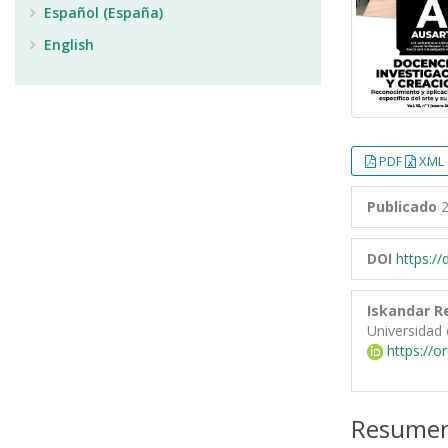
Español (España)
English
PDF
XML 
Publicado
2
DOI
https:/
Iskandar R
Universidad 
https://o
Resume