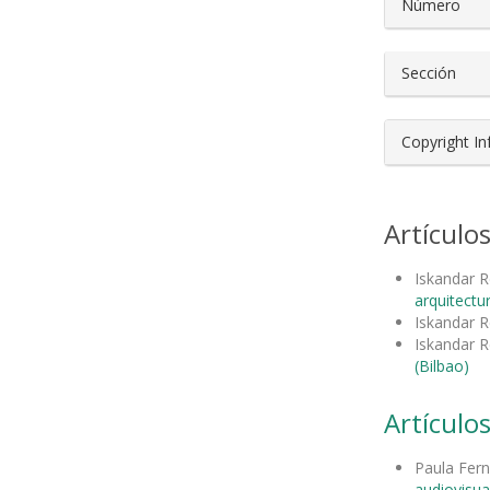
Número
Sección
Copyright I
Artículo
Iskandar R
arquitectu
Iskandar R
Iskandar R
(Bilbao)
Artículos
Paula Fer
audiovisua