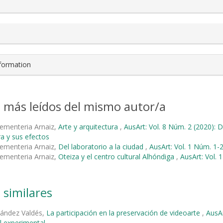
nformation
s más leídos del mismo autor/a
ementeria Arnaiz,
Arte y arquitectura
,
AusArt: Vol. 8 Núm. 2 (2020): 
ra y sus efectos
ementeria Arnaiz,
Del laboratorio a la ciudad
,
AusArt: Vol. 1 Núm. 1-2
ementeria Arnaiz,
Oteiza y el centro cultural Alhóndiga
,
AusArt: Vol. 
 similares
nández Valdés,
La participación en la preservación de videoarte
,
AusAr
l experimental