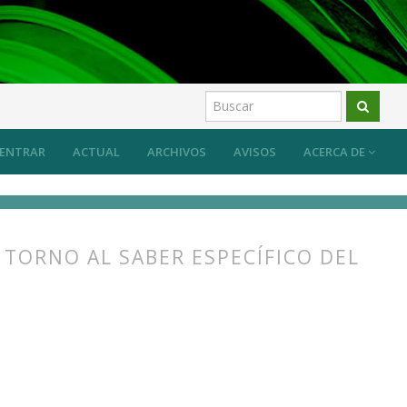
ber específico del arte y su transmisión
Artículos
ENTRAR
ACTUAL
ARCHIVOS
AVISOS
ACERCA DE
 TORNO AL SABER ESPECÍFICO DEL