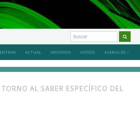
ber específico del arte y su transmisión
Artículos
ENTRAR
ACTUAL
ARCHIVOS
AVISOS
ACERCA DE
 TORNO AL SABER ESPECÍFICO DEL