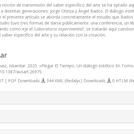
a noción de transmisión del saber específico del arte se ha optado aqu
 a distintas generaciones: Jorge Oteiza y Ángel Bados. El diálogo est
 el presente artículo se aborda concretamente el estudio que Bados r
studio tuvo tres formas de darse públicamente: una conferencia, un l
ndo como eje el ‘
Laboratorio experimental’
, se tratarán aquí cuestio
 saber específico del arte y su relación con la creación.
ar
aiz, Iskandar. 2025. «Plegar El Tiempo, Un diálogo estético En Torno 
/10.1387/ausart.26975.
7 | PDF Downloads
344 XML (Redalyc) Downloads
0 HTLM (R
s.themes.bootstrap3.article.details##