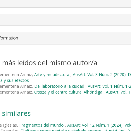
nformation
s más leídos del mismo autor/a
ementeria Arnaiz,
Arte y arquitectura
,
AusArt: Vol. 8 Núm. 2 (2020): 
ra y sus efectos
ementeria Arnaiz,
Del laboratorio a la ciudad
,
AusArt: Vol. 1 Núm. 1-2
ementeria Arnaiz,
Oteiza y el centro cultural Alhóndiga
,
AusArt: Vol. 
 similares
a Iglesias,
Fragmentos del mundo
,
AusArt: Vol. 12 Núm. 1 (2024): Vi
e Sagarduy,
El altavoz como pantalla y símbolo sonoro
,
AusArt: Vol. 