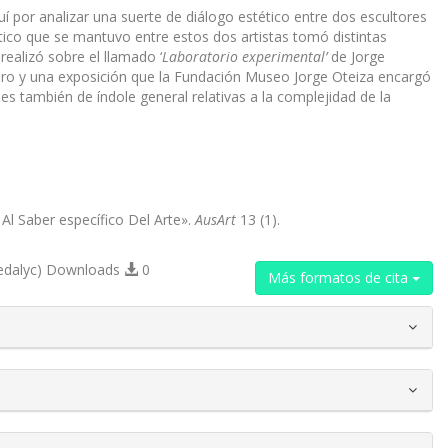
í por analizar una suerte de diálogo estético entre dos escultores
ético que se mantuvo entre estos dos artistas tomó distintas
ealizó sobre el llamado ‘
Laboratorio experimental’
de Jorge
ibro y una exposición que la Fundación Museo Jorge Oteiza encargó
nes también de índole general relativas a la complejidad de la
Al Saber específico Del Arte».
AusArt
13 (1).
edalyc) Downloads
0
Más formatos de cita