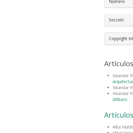
Número
Sección
Copyright I
Artículo
Iskandar R
arquitectu
Iskandar R
Iskandar R
(Bilbao)
Artículos
Alba Matill
Mikel Arc