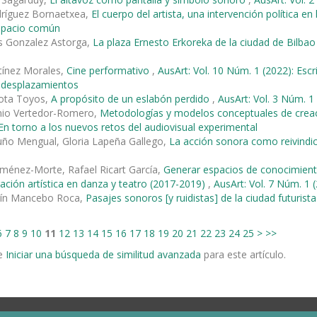
dríguez Bornaetxea,
El cuerpo del artista, una intervención política en
espacio común
s Gonzalez Astorga,
La plaza Ernesto Erkoreka de la ciudad de Bilba
tínez Morales,
Cine performativo
,
AusArt: Vol. 10 Núm. 1 (2022): Escri
y desplazamientos
llota Toyos,
A propósito de un eslabón perdido
,
AusArt: Vol. 3 Núm. 1 
nio Vertedor-Romero,
Metodologías y modelos conceptuales de creaci
 En torno a los nuevos retos del audiovisual experimental
uño Mengual, Gloria Lapeña Gallego,
La acción sonora como reivindi
ménez-Morte, Rafael Ricart García,
Generar espacios de conocimiento
gación artística en danza y teatro (2017-2019)
,
AusArt: Vol. 7 Núm. 1 (
tín Mancebo Roca,
Pasajes sonoros [y ruidistas] de la ciudad futurist
6
7
8
9
10
11
12
13
14
15
16
17
18
19
20
21
22
23
24
25
>
>>
e
Iniciar una búsqueda de similitud avanzada
para este artículo.