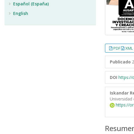
Español (España)
English
PDF
XML 
Publicado
2
DOI
https:/
Iskandar R
Universidad 
https://o
Resume