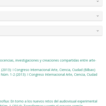
Docencias, investigaciones y creaciones compartidas entre arte-
 (2013): I Congreso Internacional Arte, Ciencia, Ciudad (Bilbao)
1 Núm. 1-2 (2013): I Congreso Internacional Arte, Ciencia, Ciudad
deoflux: En torno a los nuevos retos del audiovisual experimental
2 Núm. 1 (2014): Transformar y sentir el espacio común