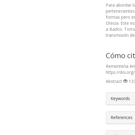
Para abordar l
pertenecientes
formas pero en
Oteiza. Este e
a Bados. Toma
transmisión del
Cómo cit
Rementeria Arn
https://doi.org
Abstract
133
##plugin
Keywords
References