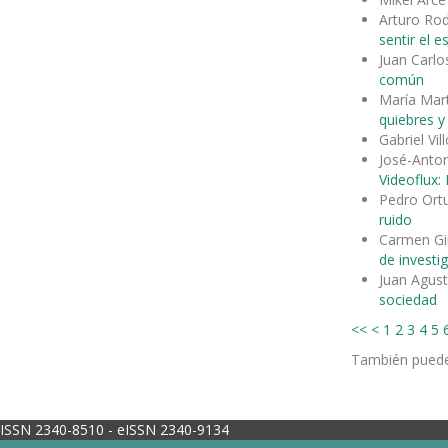
Arturo Ro
sentir el 
Juan Carlo
común
María Mar
quiebres 
Gabriel Vi
José-Anto
Videoflux:
Pedro Ort
ruido
Carmen Gi
de investi
Juan Agus
sociedad
<<
<
1
2
3
4
5
También pued
ISSN 2340-8510 - eISSN 2340-9134