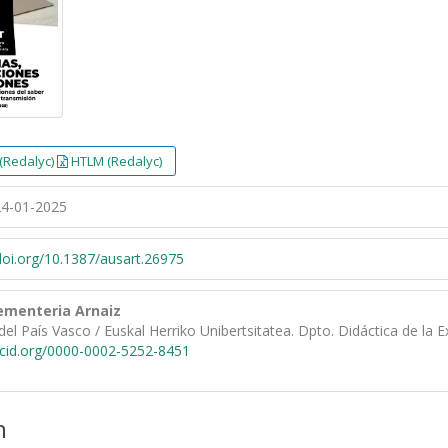
(Redalyc)
HTLM (Redalyc)
4-01-2025
/doi.org/10.1387/ausart.26975
ementeria Arnaiz
del País Vasco / Euskal Herriko Unibertsitatea. Dpto. Didáctica de la E
rcid.org/0000-0002-5252-8451
n