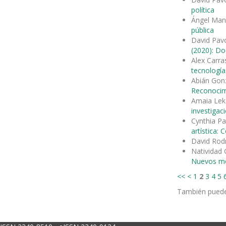
política
Ángel Manu
pública
David Pav
(2020): Do
Alex Carr
tecnología
Abián Gon
Reconocimi
Amaia Lek
investigac
Cynthia Pa
artística:
David Rod
Natividad
Nuevos mod
<<
<
1
2
3
4
5
También pued