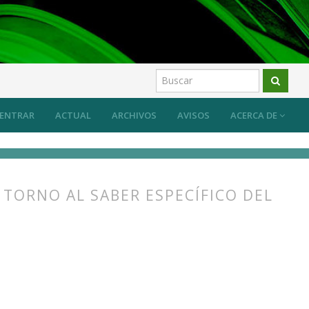
ber específico del arte y su transmisión
Artículos
ENTRAR
ACTUAL
ARCHIVOS
AVISOS
ACERCA DE
 TORNO AL SABER ESPECÍFICO DEL