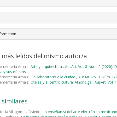
nformation
s más leídos del mismo autor/a
ementeria Arnaiz,
Arte y arquitectura
,
AusArt: Vol. 8 Núm. 2 (2020): 
ra y sus efectos
ementeria Arnaiz,
Del laboratorio a la ciudad
,
AusArt: Vol. 1 Núm. 1-2
ementeria Arnaiz,
Oteiza y el centro cultural Alhóndiga
,
AusArt: Vol. 
 similares
tricia Villagómez Oviedo,
La enseñanza del arte electrónico mexican
o Cuadrado,
La materia abstracta configurada en la estatua como c