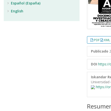
Español (España)
English
PDF
XML 
Publicado
2
DOI
https:/
Iskandar R
Universidad 
https://o
Resume