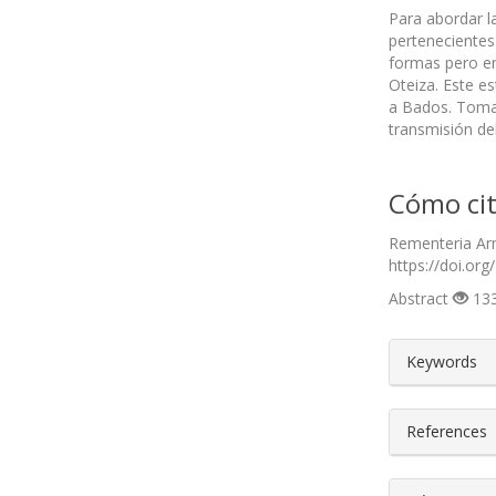
Para abordar l
pertenecientes
formas pero en
Oteiza. Este e
a Bados. Toma
transmisión del
Cómo cit
Rementeria Arn
https://doi.org
Abstract
133
##plugin
Keywords
References