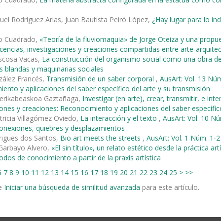
el Rodríguez Arias, Juan Bautista Peiró López,
¿Hay lugar para lo i
o Cuadrado,
«Teoría de la fluviomaquia» de Jorge Oteiza y una propu
cencias, investigaciones y creaciones compartidas entre arte-arquitec
ascosa Vacas,
La construcción del organismo social como una obra d
s blandas y maquinarias sociales
zález Francés,
Transmisión de un saber corporal
,
AusArt: Vol. 13 Núm
ento y aplicaciones del saber específico del arte y su transmisión
erikabeaskoa Gaztañaga,
Investigar (en arte), crear, transmitir, e in
iones y creaciones: Reconocimiento y aplicaciones del saber específic
tricia Villagómez Oviedo,
La interacción y el texto
,
AusArt: Vol. 10 Nú
 Conexiones, quiebres y desplazamientos
rigues dos Santos,
Bio art meets the streets
,
AusArt: Vol. 1 Núm. 1-2
 Garbayo Alvero,
«El sin título», un relato estético desde la práctica art
os de conocimiento a partir de la praxis artística
6
7
8
9
10
11
12
13
14
15
16
17
18
19
20
21
22
23
24
25
>
>>
e
Iniciar una búsqueda de similitud avanzada
para este artículo.