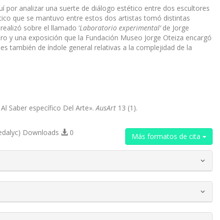
í por analizar una suerte de diálogo estético entre dos escultores
ético que se mantuvo entre estos dos artistas tomó distintas
ealizó sobre el llamado ‘
Laboratorio experimental’
de Jorge
ibro y una exposición que la Fundación Museo Jorge Oteiza encargó
nes también de índole general relativas a la complejidad de la
Al Saber específico Del Arte».
AusArt
13 (1).
edalyc) Downloads
0
Más formatos de cita