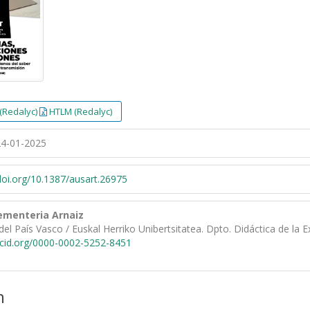
(Redalyc)
HTLM (Redalyc)
4-01-2025
/doi.org/10.1387/ausart.26975
ementeria Arnaiz
del País Vasco / Euskal Herriko Unibertsitatea. Dpto. Didáctica de la E
rcid.org/0000-0002-5252-8451
n