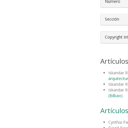
Número
Sección
Copyright I
Artículo
Iskandar R
arquitectu
Iskandar R
Iskandar R
(Bilbao)
Artículos
Cynthia Pa
David Pav