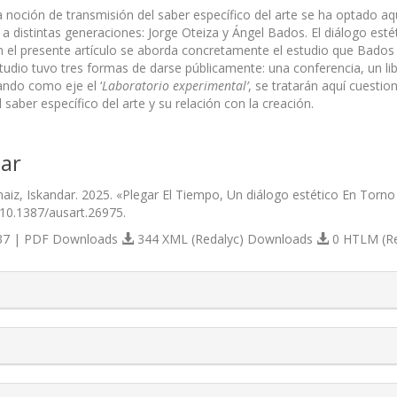
a noción de transmisión del saber específico del arte se ha optado aqu
 a distintas generaciones: Jorge Oteiza y Ángel Bados. El diálogo est
 el presente artículo se aborda concretamente el estudio que Bados r
studio tuvo tres formas de darse públicamente: una conferencia, un l
ndo como eje el ‘
Laboratorio experimental’
, se tratarán aquí cuestio
 saber específico del arte y su relación con la creación.
ar
aiz, Iskandar. 2025. «Plegar El Tiempo, Un diálogo estético En Torno 
/10.1387/ausart.26975.
7 | PDF Downloads
344 XML (Redalyc) Downloads
0 HTLM (R
s.themes.bootstrap3.article.details##