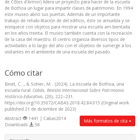
de Côtes d'Armor) lidera un proyecto para hacer de la escuela
de Bothoa un lugar para impartir clases de patrimonio. En 1994
este museo abrió sus puertas. Además de un importante
trabajo de rehabi-litación de del edificio, éste se amuebla y se
enriquece con objetos para mostrar una escuela am-bientada
en los años treinta. El museo también cuenta con la recreación
de la casa del maestro. El centro organiza diversos tipos de
actividades a lo largo del año con el objetivo de sumergir a los
visitantes en el ambiente de una escuela del pasado.
Cómo citar
Binet, C. ., & Sohier, M. . (2024). La escuela de Bothoa, una
escuela rural.
Cabás. Revista Internacional Sobre Patrimonio
Histórico-Educativo
, (20), 222–231.
https://doi.org/10.35072/CABAS.2018.42.84.015 (Original work
published 21 de diciembre de 2023)
Abstract
1441 | Cabas2014
Más formatos de cita
Downloads
58
##plugins.themes.bootstrap3.article.d