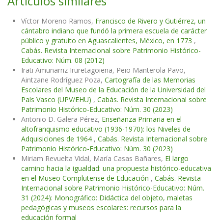
Artículos similares
Víctor Moreno Ramos,
Francisco de Rivero y Gutiérrez, un
cántabro indiano que fundó la primera escuela de carácter
público y gratuito en Aguascalientes, México, en 1773
,
Cabás. Revista Internacional sobre Patrimonio Histórico-
Educativo: Núm. 08 (2012)
Irati Amunarriz Iruretagoiena, Peio Manterola Pavo,
Aintzane Rodríguez Poza,
Cartografía de las Memorias
Escolares del Museo de la Educación de la Universidad del
País Vasco (UPV/EHU)
,
Cabás. Revista Internacional sobre
Patrimonio Histórico-Educativo: Núm. 30 (2023)
Antonio D. Galera Pérez,
Enseñanza Primaria en el
altofranquismo educativo (1936-1970): los Niveles de
Adquisiciones de 1964
,
Cabás. Revista Internacional sobre
Patrimonio Histórico-Educativo: Núm. 30 (2023)
Miriam Revuelta Vidal, María Casas Bañares,
El largo
camino hacia la igualdad: una propuesta histórico-educativa
en el Museo Complutense de Educación
,
Cabás. Revista
Internacional sobre Patrimonio Histórico-Educativo: Núm.
31 (2024): Monográfico: Didáctica del objeto, maletas
pedagógicas y museos escolares: recursos para la
educación formal