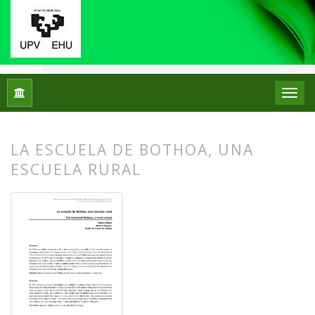
Inicio
Archivos
Núm. 20 (2018): Monográfico: Colecciones de 
LA ESCUELA DE BOTHOA, UNA
ESCUELA RURAL
##plugins.themes.bootstrap3.article.
##plugins.themes.bootstrap3.article.