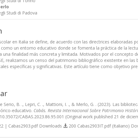
gli Studi di Torino
erlo
egli Studi di Padova
n
scolar en Italia se define, de acuerdo con las directrices elaboradas 
), como un entorno educativo donde se fomenta la práctica de la lectu
ra una finalidad más concreta y limitada. Motivados por el concepto de
, realizamos un censo del patrimonio bibliográfico existente en las bi
ales específicas y significativas. Este artículo tiene como objetivo pr
ar
De Serio, B. ., Lepri, C. ., Mattioni, I. ., & Merlo, G. . (2023). Las bibli
tórico-educativo.
Cabás. Revista Internacional Sobre Patrimonio Histór
g/10.35072/CABAS.2023.86.95.001 (Original work published 21 de dicie
2 | Cabas2903.pdf Downloads
200 Cabas2903IT.pdf (Italiano) D