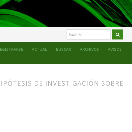
ivo: audiencias, narrativas y objetos educativos”
EGISTRARSE
ACTUAL
BUSCAR
ARCHIVOS
AVISOS
HIPÓTESIS DE INVESTIGACIÓN SOBRE