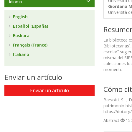
Università de
Idioma
Giordana M
Università d
English
Español (España)
Resume
Euskara
La biblioteca e
Français (France)
Bibliotecarias
escolar” sugie
Italiano
misma del SIPSE
colecciones loc
momento
Enviar un artículo
Cómo cit
Enviar un artículo
Barsotti, S. ., 
patrimonio his
https://doi.or
Abstract
152