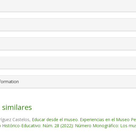
s.themes.bootstrap3.article.details##
nformation
 similares
ríguez Castelos,
Educar desde el museo. Experiencias en el Museo Pe
 Histórico-Educativo: Núm. 28 (2022): Número Monográfico: Los muse
s