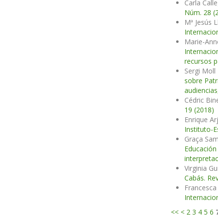
Carla Calle
Núm. 28 (2
Mª Jesús L
Internacio
Marie-Ann
Internacio
recursos p
Sergi Moll
sobre Patr
audiencias
Cédric Bin
19 (2018)
Enrique Ar
Instituto-
Graça Samp
Educació
interpreta
Virginia G
Cabás. Rev
Francesca 
Internacio
<<
<
2
3
4
5
6