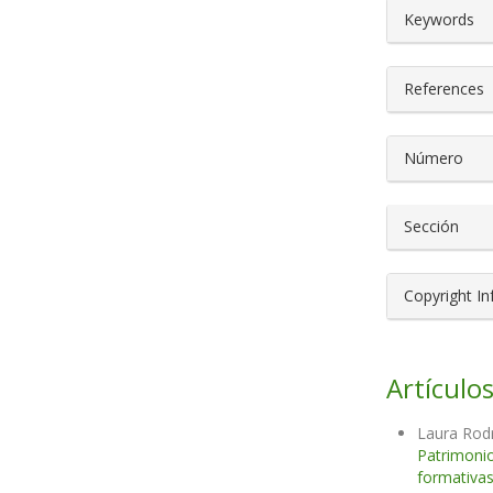
##plugin
Keywords
References
Número
Sección
Copyright I
Artículos
Laura Rod
Patrimonio
formativa