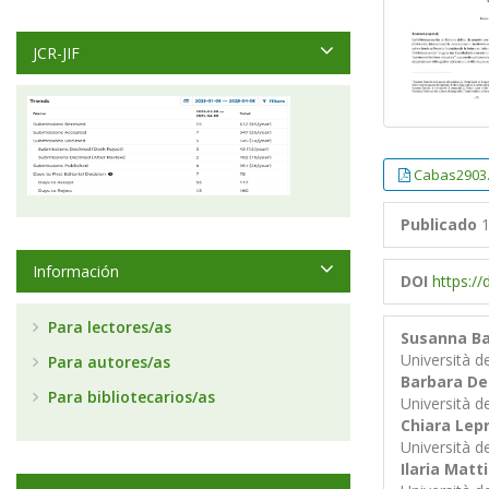
JCR-JIF
Cabas2903
Publicado
1
Información
DOI
https:/
Para lectores/as
Susanna Ba
Università d
Para autores/as
Barbara De
Para bibliotecarios/as
Università de
Chiara Lepr
Università d
Ilaria Matt