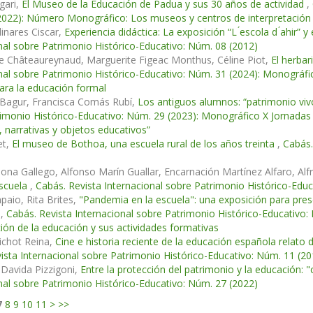
gari,
El Museo de la Educación de Padua y sus 30 años de actividad
,
022): Número Monográfico: Los museos y centros de interpretación d
linares Ciscar,
Experiencia didáctica: La exposición “L ́escola d ́ahir”
nal sobre Patrimonio Histórico-Educativo: Núm. 08 (2012)
e Châteaureynaud, Marguerite Figeac Monthus, Céline Piot,
El herbar
nal sobre Patrimonio Histórico-Educativo: Núm. 31 (2024): Monográfi
ara la educación formal
 Bagur, Francisca Comás Rubí,
Los antiguos alumnos: “patrimonio vivo
imonio Histórico-Educativo: Núm. 29 (2023): Monográfico X Jornadas
, narrativas y objetos educativos”
et,
El museo de Bothoa, una escuela rural de los años treinta
,
Cabás.
jona Gallego, Alfonso Marín Guallar, Encarnación Martínez Alfaro, A
Escuela
,
Cabás. Revista Internacional sobre Patrimonio Histórico-Edu
aio, Rita Brites,
"Pandemia en la escuela": una exposición para pres
n
,
Cabás. Revista Internacional sobre Patrimonio Histórico-Educativ
ción de la educación y sus actividades formativas
uichot Reina,
Cine e historia reciente de la educación española relato
ista Internacional sobre Patrimonio Histórico-Educativo: Núm. 11 (20
Davida Pizzigoni,
Entre la protección del patrimonio y la educación:
nal sobre Patrimonio Histórico-Educativo: Núm. 27 (2022)
7
8
9
10
11
>
>>