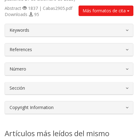
Abstract
1837 | Cabas2905.pdf
Más formatos de cita
Downloads
95
##plugins.themes.bootstrap3.article.d
Keywords
References
Número
Sección
Copyright Information
Artículos más leídos del mismo