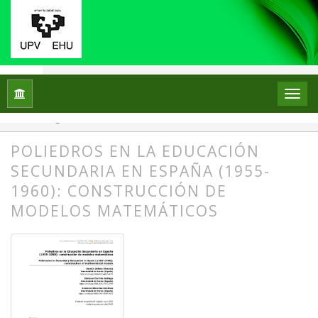
Inicio
Archivos
Núm. 29 (2023): Monográfico X Jornadas SEPH
Monográfico
POLIEDROS EN LA EDUCACIÓN
SECUNDARIA EN ESPAÑA (1955-
1960): CONSTRUCCIÓN DE
MODELOS MATEMÁTICOS
##plugins.themes.bootstrap3.article.
##plugins.themes.bootstrap3.article.