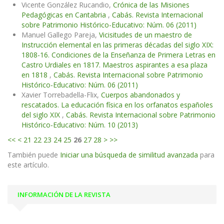
Vicente González Rucandio,
Crónica de las Misiones
Pedagógicas en Cantabria
,
Cabás. Revista Internacional
sobre Patrimonio Histórico-Educativo: Núm. 06 (2011)
Manuel Gallego Pareja,
Vicisitudes de un maestro de
Instrucción elemental en las primeras décadas del siglo XIX:
1808-16. Condiciones de la Enseñanza de Primera Letras en
Castro Urdiales en 1817. Maestros aspirantes a esa plaza
en 1818
,
Cabás. Revista Internacional sobre Patrimonio
Histórico-Educativo: Núm. 06 (2011)
Xavier Torrebadella-Flix,
Cuerpos abandonados y
rescatados. La educación física en los orfanatos españoles
del siglo XIX
,
Cabás. Revista Internacional sobre Patrimonio
Histórico-Educativo: Núm. 10 (2013)
<<
<
21
22
23
24
25
26
27
28
>
>>
También puede
Iniciar una búsqueda de similitud avanzada
para
este artículo.
INFORMACIÓN DE LA REVISTA