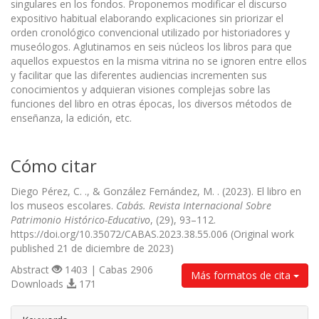
singulares en los fondos. Proponemos modificar el discurso
expositivo habitual elaborando explicaciones sin priorizar el
orden cronológico convencional utilizado por historiadores y
museólogos. Aglutinamos en seis núcleos los libros para que
aquellos expuestos en la misma vitrina no se ignoren entre ellos
y facilitar que las diferentes audiencias incrementen sus
conocimientos y adquieran visiones complejas sobre las
funciones del libro en otras épocas, los diversos métodos de
enseñanza, la edición, etc.
Cómo citar
Diego Pérez, C. ., & González Fernández, M. . (2023). El libro en
los museos escolares.
Cabás. Revista Internacional Sobre
Patrimonio Histórico-Educativo
, (29), 93–112.
https://doi.org/10.35072/CABAS.2023.38.55.006 (Original work
published 21 de diciembre de 2023)
Abstract
1403 | Cabas 2906
Más formatos de cita
Downloads
171
##plugins.themes.bootstrap3.article.d