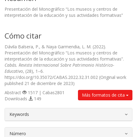
Presentación del Monográfico “Los museos y centros de
interpretación de la educación y sus actividades formativas”
Cómo citar
Dávila Balsera, P., & Naya Garmendia, L. M. (2022).
Presentación del Monográfico “Los museos y centros de
interpretación de la educación y sus actividades formativas”.
Cabás. Revista Internacional Sobre Patrimonio Histórico-
Educativo
, (28), 1–6.
https://doi.org/10.35072/CABAS.2022.32.31.002 (Original work
published 21 de diciembre de 2023)
Abstract
1517 | Cabas2801
Más formatos de cita
Downloads
149
##plugins.themes.bootstrap3.article.d
Keywords
Número