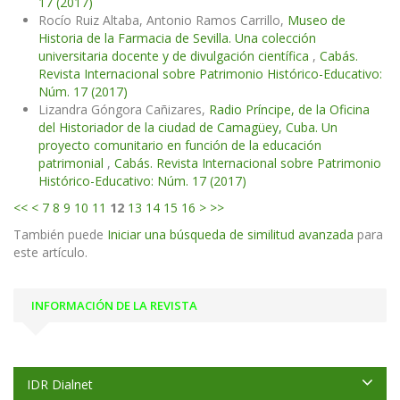
17 (2017)
Rocío Ruiz Altaba, Antonio Ramos Carrillo,
Museo de
Historia de la Farmacia de Sevilla. Una colección
universitaria docente y de divulgación científica
,
Cabás.
Revista Internacional sobre Patrimonio Histórico-Educativo:
Núm. 17 (2017)
Lizandra Góngora Cañizares,
Radio Príncipe, de la Oficina
del Historiador de la ciudad de Camagüey, Cuba. Un
proyecto comunitario en función de la educación
patrimonial
,
Cabás. Revista Internacional sobre Patrimonio
Histórico-Educativo: Núm. 17 (2017)
<<
<
7
8
9
10
11
12
13
14
15
16
>
>>
También puede
Iniciar una búsqueda de similitud avanzada
para
este artículo.
INFORMACIÓN DE LA REVISTA
IDR Dialnet