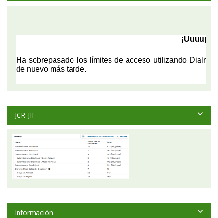
JCR-JIF
Información