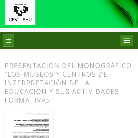
Inicio
Archivos
Núm. 28 (2022): Número Monográfico: Los mu
PRESENTACIÓN DEL MONOGRÁFICO
“LOS MUSEOS Y CENTROS DE
INTERPRETACIÓN DE LA
EDUCACIÓN Y SUS ACTIVIDADES
FORMATIVAS”
##plugins.themes.bootstrap3.article.
##plugins.themes.bootstrap3.article.