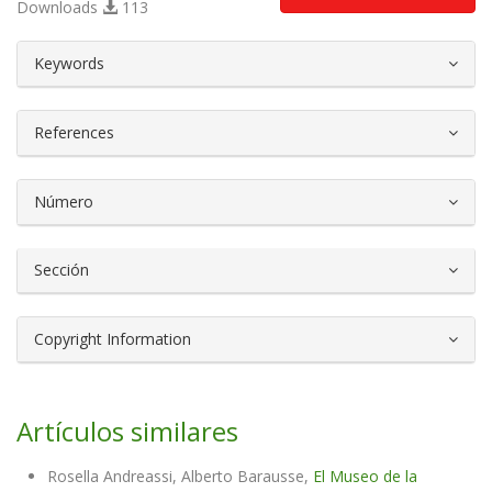
Downloads
113
##plugins.themes.bootstrap3.article.d
Keywords
References
Número
Sección
Copyright Information
Artículos similares
Rosella Andreassi, Alberto Barausse,
El Museo de la