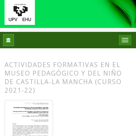
Inicio
Archivos
Núm. 28 (2022): Número Monográfico: Los mu
ACTIVIDADES FORMATIVAS EN EL
MUSEO PEDAGÓGICO Y DEL NIÑO
DE CASTILLA-LA MANCHA (CURSO
2021-22)
##plugins.themes.bootstrap3.article.
##plugins.themes.bootstrap3.article.