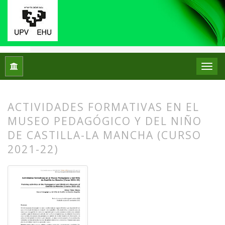
Inicio
Archivos
Núm. 28 (2022): Número Monográfico: Los mu
ACTIVIDADES FORMATIVAS EN EL
MUSEO PEDAGÓGICO Y DEL NIÑO
DE CASTILLA-LA MANCHA (CURSO
2021-22)
##plugins.themes.bootstrap3.article.
##plugins.themes.bootstrap3.article.