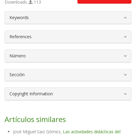
Downloads
113
##plugins.themes.bootstrap3.article.d
Keywords
References
Número
Sección
Copyright Information
Artículos similares
José Miguel Saiz Gómez,
Las actividades didácticas del