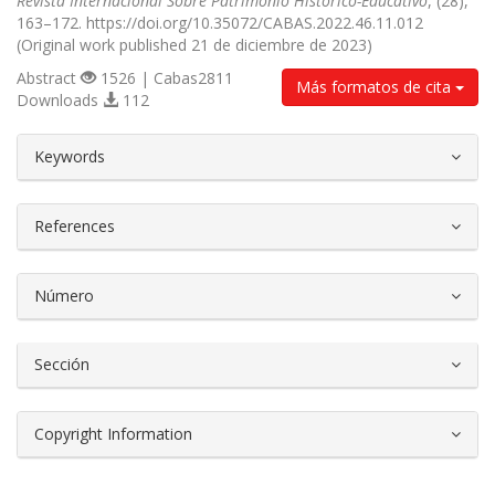
Revista Internacional Sobre Patrimonio Histórico-Educativo
, (28),
163–172. https://doi.org/10.35072/CABAS.2022.46.11.012
(Original work published 21 de diciembre de 2023)
Abstract
1526 | Cabas2811
Más formatos de cita
Downloads
112
##plugins.themes.bootstrap3.article.d
Keywords
References
Número
Sección
Copyright Information