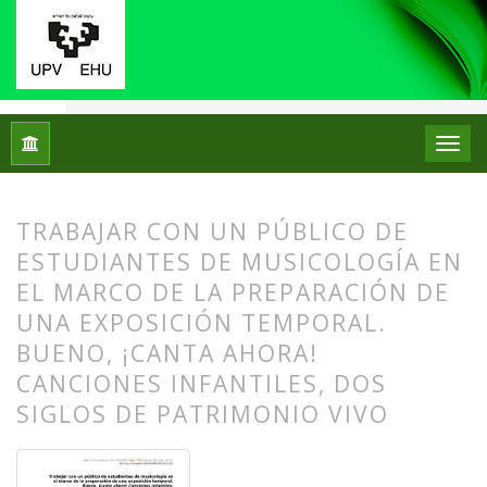
Inicio
Archivos
Núm. 28 (2022): Número Monográfico: Los mu
TRABAJAR CON UN PÚBLICO DE
ESTUDIANTES DE MUSICOLOGÍA EN
EL MARCO DE LA PREPARACIÓN DE
UNA EXPOSICIÓN TEMPORAL.
BUENO, ¡CANTA AHORA!
CANCIONES INFANTILES, DOS
SIGLOS DE PATRIMONIO VIVO
##plugins.themes.bootstrap3.article.
##plugins.themes.bootstrap3.article.