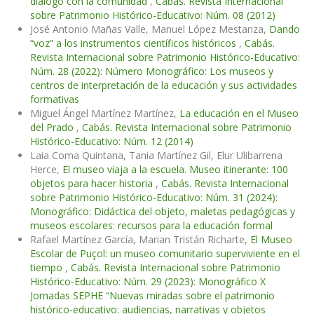
diálogo con la comunidad
,
Cabás. Revista Internacional
sobre Patrimonio Histórico-Educativo: Núm. 08 (2012)
José Antonio Mañas Valle, Manuel López Mestanza,
Dando
“voz” a los instrumentos científicos históricos
,
Cabás.
Revista Internacional sobre Patrimonio Histórico-Educativo:
Núm. 28 (2022): Número Monográfico: Los museos y
centros de interpretación de la educación y sus actividades
formativas
Miguel Ángel Martínez Martínez,
La educación en el Museo
del Prado
,
Cabás. Revista Internacional sobre Patrimonio
Histórico-Educativo: Núm. 12 (2014)
Laia Coma Quintana, Tania Martínez Gil, Elur Ulibarrena
Herce,
El museo viaja a la escuela. Museo itinerante: 100
objetos para hacer historia
,
Cabás. Revista Internacional
sobre Patrimonio Histórico-Educativo: Núm. 31 (2024):
Monográfico: Didáctica del objeto, maletas pedagógicas y
museos escolares: recursos para la educación formal
Rafael Martínez García, Marian Tristán Richarte,
El Museo
Escolar de Puçol: un museo comunitario superviviente en el
tiempo
,
Cabás. Revista Internacional sobre Patrimonio
Histórico-Educativo: Núm. 29 (2023): Monográfico X
Jornadas SEPHE “Nuevas miradas sobre el patrimonio
histórico-educativo: audiencias, narrativas y objetos