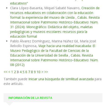
educativos”
Clara López-Basanta, Miquel Sabaté Navarro,
Creación de
recursos educativos en colaboración con la educación
formal: la experiencia del museo de Lleida
,
Cabás. Revista
Internacional sobre Patrimonio Histórico-Educativo: Núm.
31 (2024): Monográfico: Didáctica del objeto, maletas
pedagógicas y museos escolares: recursos para la
educación formal
Pablo Álvarez Domínguez, Marina Núñez Gil, María José
Rebollo Espinosa,
Viaje hacia una realidad inacabada: El
Museo Pedagógico de la Facultad de Ciencias de la
Educación de la Universidad de Sevilla
,
Cabás. Revista
Internacional sobre Patrimonio Histórico-Educativo: Núm.
08 (2012)
<<
<
1
2
3
4
5
6
7
8
9
10
>
>>
También puede
Iniciar una búsqueda de similitud avanzada
para
este artículo.
INFORMACIÓN DE LA REVISTA