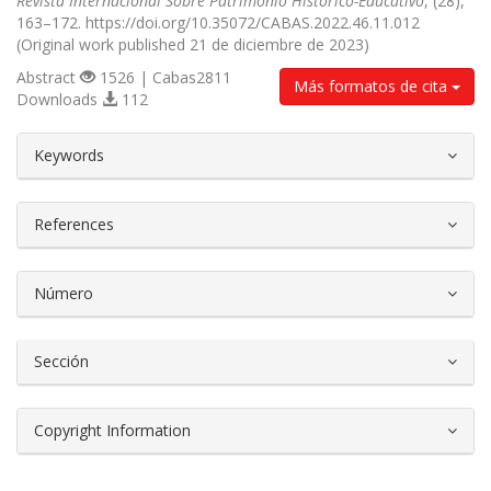
Revista Internacional Sobre Patrimonio Histórico-Educativo
, (28),
163–172. https://doi.org/10.35072/CABAS.2022.46.11.012
(Original work published 21 de diciembre de 2023)
Abstract
1526 | Cabas2811
Más formatos de cita
Downloads
112
##plugins.themes.bootstrap3.article.d
Keywords
References
Número
Sección
Copyright Information