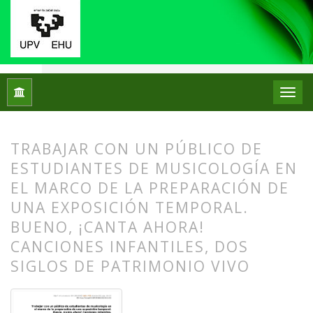
Inicio
Archivos
Núm. 28 (2022): Número Monográfico: Los mu
TRABAJAR CON UN PÚBLICO DE
ESTUDIANTES DE MUSICOLOGÍA EN
EL MARCO DE LA PREPARACIÓN DE
UNA EXPOSICIÓN TEMPORAL.
BUENO, ¡CANTA AHORA!
CANCIONES INFANTILES, DOS
SIGLOS DE PATRIMONIO VIVO
##plugins.themes.bootstrap3.article.
##plugins.themes.bootstrap3.article.