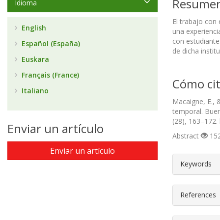
Resume
Idioma
El trabajo con 
English
una experienci
con estudiante
Español (España)
de dicha insti
Euskara
Français (France)
Cómo cit
Italiano
Macaigne, E., 
temporal. Buen
(28), 163–172.
Enviar un artículo
Abstract
152
Enviar un artículo
##plugin
Keywords
References