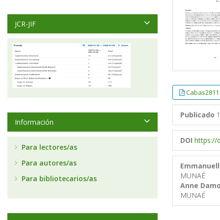
JCR-JIF
Cabas2811
Publicado
1
Información
DOI
https:/
Para lectores/as
Para autores/as
Emmanuell
MUNAÉ
Para bibliotecarios/as
Anne Damon
MUNAÉ