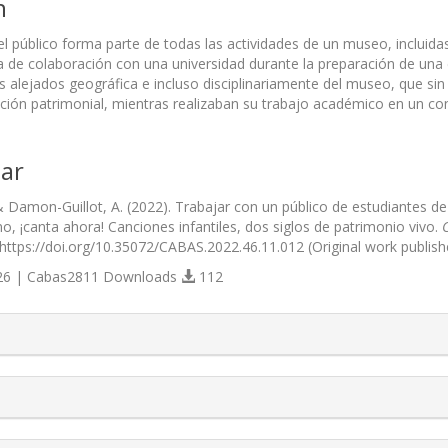
n
el público forma parte de todas las actividades de un museo, incluidas 
a de colaboración con una universidad durante la preparación de una e
s alejados geográfica e incluso disciplinariamente del museo, que si
tución patrimonial, mientras realizaban su trabajo académico en un co
ar
& Damon-Guillot, A. (2022). Trabajar con un público de estudiantes d
o, ¡canta ahora! Canciones infantiles, dos siglos de patrimonio vivo.
 https://doi.org/10.35072/CABAS.2022.46.11.012 (Original work publis
6 | Cabas2811 Downloads
112
s.themes.bootstrap3.article.details##