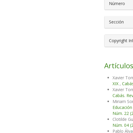
Número
Sección
Copyright I
Artículos
Xavier Tor
XIX
,
Cabás
Xavier Tor
Cabás. Rev
Miriam Son
Educación 
Núm. 22 (2
Clotilde G
Núm. 04 (
Pablo Álv