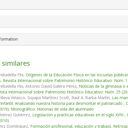
nformation
 similares
rebadella-Flix,
Orígenes de la Educación Física en las escuelas pública
. Revista Internacional sobre Patrimonio Histórico-Educativo: Núm. 1
rebadella Flix, Antonio David Galera Pérez,
Noticias de la gimnasia o 
ista Internacional sobre Patrimonio Histórico-Educativo: Núm. 25 (20
lleva Velasco, Suyapa Martínez Scott, Raúl A. Barba-Martín,
Las marc
Infantil. Analizando nuestra historia para desmontar el patriarcado
,
C
019): Monográfico: Historias de vida del alumnado
utiérrez Gutiérrez,
Legislación y prácticas educativas en el siglo XVIII
,
2010)
arez Domínguez,
Formación profesional, educación y trabajo. Retrosp