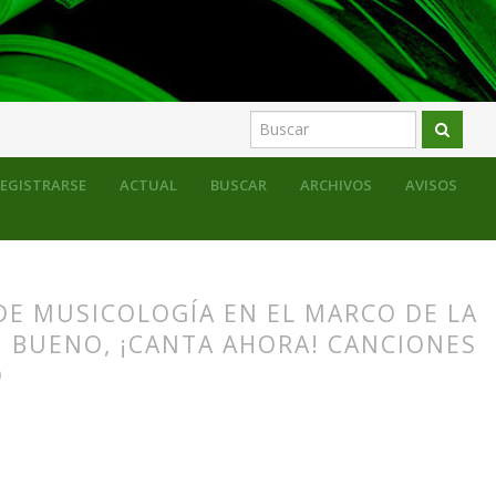
 actividades formativas
Monográfico
EGISTRARSE
ACTUAL
BUSCAR
ARCHIVOS
AVISOS
DE MUSICOLOGÍA EN EL MARCO DE LA
 BUENO, ¡CANTA AHORA! CANCIONES
O