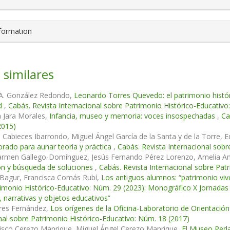
nformation
 similares
 A. González Redondo,
Leonardo Torres Quevedo: el patrimonio históric
ad
,
Cabás. Revista Internacional sobre Patrimonio Histórico-Educativo
a Jara Morales,
Infancia, museo y memoria: voces insospechadas
,
Ca
2015)
a Cabieces Ibarrondo, Miguel Ángel García de la Santa y de la Torre
orado para aunar teoría y práctica
,
Cabás. Revista Internacional sobr
rmen Gallego-Domínguez, Jesús Fernando Pérez Lorenzo, Amelia Am
ón y búsqueda de soluciones
,
Cabás. Revista Internacional sobre Pat
 Bagur, Francisca Comás Rubí,
Los antiguos alumnos: “patrimonio vivo
imonio Histórico-Educativo: Núm. 29 (2023): Monográfico X Jornadas
, narrativas y objetos educativos”
ares Fernández,
Los orígenes de la Oficina-Laboratorio de Orientació
nal sobre Patrimonio Histórico-Educativo: Núm. 18 (2017)
cisco Cerezo Manrique, Miguel Ángel Cerezo Manrique,
El Museo Peda