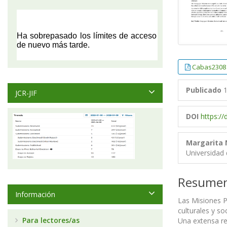
Cabas2308
Publicado
1
JCR-JIF
DOI
https:/
Margarita 
Universidad
Resume
Información
Las Misiones P
culturales y so
Para lectores/as
Una extensa r