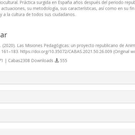
ocultural. Práctica surgida en España años después del periodo repub
 actuaciones, su metodología, sus características, así como en su fi
y a la cultura de todos sus ciudadanos.
ar
 (2020). Las Misiones Pedagógicas: un proyecto republicano de Ani
), 161–183. https://doi.org/10.35072/CABAS.2021.50.26.009 (Original 
1 | Cabas2308 Downloads
555
s.themes.bootstrap3.article.details##