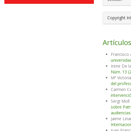
Copyright I
Artículos
Francisco
universid
Irene De l
Núm. 13 (
Mª Victori
del profes
Carmen Ca
intervenci
Sergi Moll
sobre Patr
audiencias
Jaime Lin
Internacio
Juan Fran