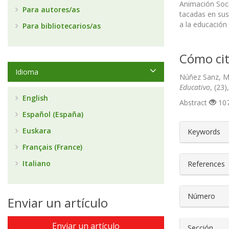
Animación Soci
Para autores/as
tacadas en sus
a la educación 
Para bibliotecarios/as
Cómo cit
Idioma
Núñez Sanz, M.
Educativo
, (23
English
Abstract
107
Español (España)
##plugin
Euskara
Keywords
Français (France)
Italiano
References
Número
Enviar un artículo
Enviar un artículo
Sección