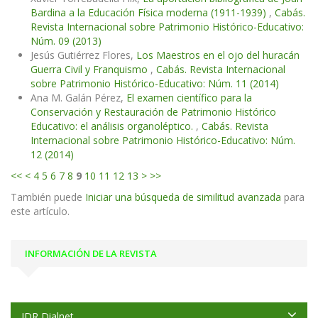
Bardina a la Educación Física moderna (1911-1939)
,
Cabás.
Revista Internacional sobre Patrimonio Histórico-Educativo:
Núm. 09 (2013)
Jesús Gutiérrez Flores,
Los Maestros en el ojo del huracán
Guerra Civil y Franquismo
,
Cabás. Revista Internacional
sobre Patrimonio Histórico-Educativo: Núm. 11 (2014)
Ana M. Galán Pérez,
El examen científico para la
Conservación y Restauración de Patrimonio Histórico
Educativo: el análisis organoléptico.
,
Cabás. Revista
Internacional sobre Patrimonio Histórico-Educativo: Núm.
12 (2014)
<<
<
4
5
6
7
8
9
10
11
12
13
>
>>
También puede
Iniciar una búsqueda de similitud avanzada
para
este artículo.
INFORMACIÓN DE LA REVISTA
IDR Dialnet