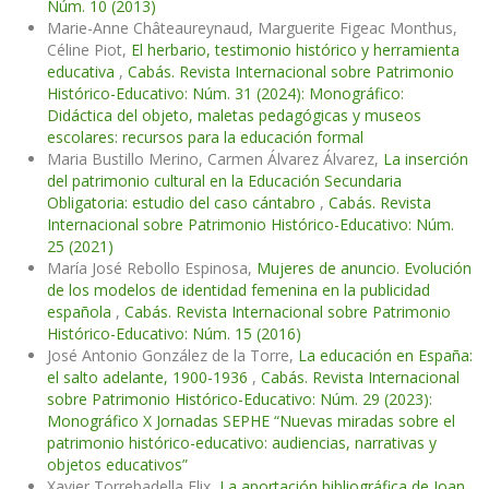
Núm. 10 (2013)
Marie-Anne Châteaureynaud, Marguerite Figeac Monthus,
Céline Piot,
El herbario, testimonio histórico y herramienta
educativa
,
Cabás. Revista Internacional sobre Patrimonio
Histórico-Educativo: Núm. 31 (2024): Monográfico:
Didáctica del objeto, maletas pedagógicas y museos
escolares: recursos para la educación formal
Maria Bustillo Merino, Carmen Álvarez Álvarez,
La inserción
del patrimonio cultural en la Educación Secundaria
Obligatoria: estudio del caso cántabro
,
Cabás. Revista
Internacional sobre Patrimonio Histórico-Educativo: Núm.
25 (2021)
María José Rebollo Espinosa,
Mujeres de anuncio. Evolución
de los modelos de identidad femenina en la publicidad
española
,
Cabás. Revista Internacional sobre Patrimonio
Histórico-Educativo: Núm. 15 (2016)
José Antonio González de la Torre,
La educación en España:
el salto adelante, 1900-1936
,
Cabás. Revista Internacional
sobre Patrimonio Histórico-Educativo: Núm. 29 (2023):
Monográfico X Jornadas SEPHE “Nuevas miradas sobre el
patrimonio histórico-educativo: audiencias, narrativas y
objetos educativos”
Xavier Torrebadella Flix,
La aportación bibliográfica de Joan