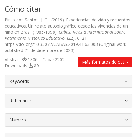
Cómo citar
Pinto dos Santos, J. C. . (2019). Experiencias de vida y recuerdos
educativos. Un relato autobiográfico desde las vivencias de un
niño en Brasil (1985-1998).
Cabás. Revista Internacional Sobre
Patrimonio Histórico-Educativo
, (22), 6–21.
https://doi.org/10.35072/CABAS.2019.41.63.003 (Original work
published 21 de diciembre de 2023)
Abstract
1806 | Cabas2202
Más formatos de cita
Downloads
89
##plugins.themes.bootstrap3.article.d
Keywords
References
Número