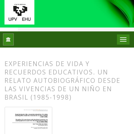
Inicio
Archivos
Núm. 22 (2019): Monográfico: Historias de v
EXPERIENCIAS DE VIDA Y
RECUERDOS EDUCATIVOS. UN
RELATO AUTOBIOGRÁFICO DESDE
LAS VIVENCIAS DE UN NIÑO EN
BRASIL (1985-1998)
##plugins.themes.bootstrap3.article.
##plugins.themes.bootstrap3.article.