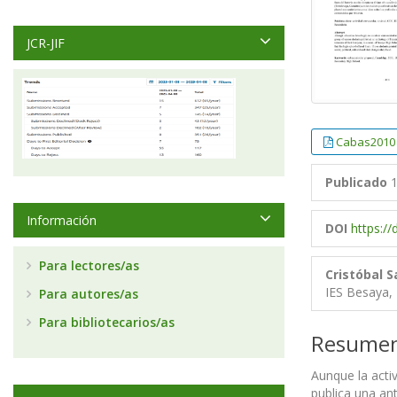
JCR-JIF
Cabas2010
Publicado
1
Información
DOI
https:/
Para lectores/as
Cristóbal 
IES Besaya,
Para autores/as
Para bibliotecarios/as
Resume
Aunque la acti
publica una an