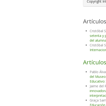
Copyright I
Artículo
Cristóbal 
setenta y
del alumn
Cristóbal 
Internacio
Artículos
Pablo Álv
del Museo 
Educativo:
Jaime del 
innovador
interpreta
Graça Samp
Educació