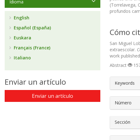
Idioma
(Torrelavega, 
profundos cambi
English
Español (España)
Cómo cit
Euskara
San Miguel Lob
Français (France)
extraescolar.
C
work published
Italiano
Abstract
157
##plugin
Enviar un artículo
Keywords
Enviar un artículo
Número
Sección