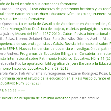
ción de la educación y sus actividades formativas
Davida Pizzigoni,
El uso educativo del patrimonio histórico y las teor
nal sobre Patrimonio Histórico-Educativo: Núm. 28 (2022): Número M
y sus actividades formativas
z Quevedo,
La escuela de Castrillo de Valdelomar en Valderredible
,
C
024): Monográfico: Didáctica del objeto, maletas pedagógicas y mus
ta Juárez,
Museo del Niño, 1987-2010
,
Cabás. Revista Internacional 
illa Salas, Llorenç Gelabert Gual, Sara González Gómez, Avelina Miqu
xperiencia de sus protagonistas
,
Cabás. Revista Internacional sobre 
e la SEPHE: Nuevas tendencias de docencia e investigación del patri
bero Andrés,
Programas de Educación Bilingüe en Cantabria: la media
ista Internacional sobre Patrimonio Histórico-Educativo: Núm. 11 (20
rebadella Flix,
La aportación bibliográfica de Joan Bardina a la Educa
imonio Histórico-Educativo: Núm. 09 (2013)
rola Pavo, Irati Amunarriz Iruretagoiena, Aintzane Rodríguez Poza,
L
 primaria para el estudio de la educación en el País Vasco durante e
Educativo: Núm. 30 (2023)
7
8
9
10
11
>
>>
e
Iniciar una búsqueda de similitud avanzada
para este artículo.