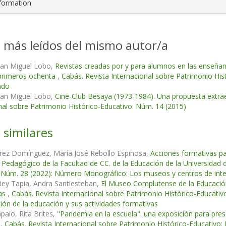
nformation
s más leídos del mismo autor/a
San Miguel Lobo,
Revistas creadas por y para alumnos en las enseñan
 primeros ochenta
,
Cabás. Revista Internacional sobre Patrimonio His
ado
San Miguel Lobo,
Cine-Club Besaya (1973-1984). Una propuesta extra
nal sobre Patrimonio Histórico-Educativo: Núm. 14 (2015)
 similares
arez Domínguez, María José Rebollo Espinosa,
Acciones formativas pa
Pedagógico de la Facultad de CC. de la Educación de la Universidad d
 Núm. 28 (2022): Número Monográfico: Los museos y centros de inter
Rey Tapia, Andra Santiesteban,
El Museo Complutense de la Educación:
as
,
Cabás. Revista Internacional sobre Patrimonio Histórico-Educat
ción de la educación y sus actividades formativas
aio, Rita Brites,
"Pandemia en la escuela": una exposición para pres
n
,
Cabás. Revista Internacional sobre Patrimonio Histórico-Educativ