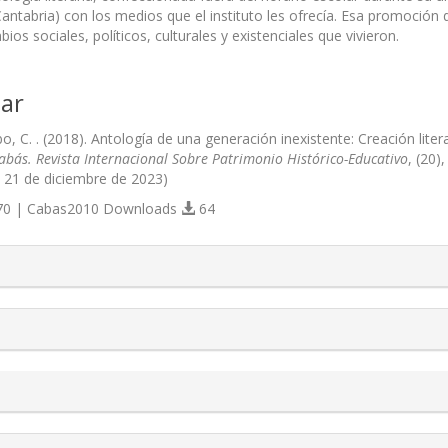
Cantabria) con los medios que el instituto les ofrecía. Esa promoción
os sociales, políticos, culturales y existenciales que vivieron.
ar
o, C. . (2018). Antología de una generación inexistente: Creación lit
abás. Revista Internacional Sobre Patrimonio Histórico-Educativo
, (20)
 21 de diciembre de 2023)
0 | Cabas2010 Downloads
64
s.themes.bootstrap3.article.details##