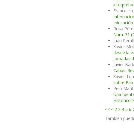
interpreta
Francesca 
Internacio
educación 
Rosa Pére
Núm. 31 (2
Juan Peral
Xavier Mot
desde la e
Jornadas d
Javier Bar
Cabás. Rev
Xavier Tor
sobre Patr
Peio Mante
Una fuente
Histórico-
<<
<
2
3
4
5
6
También pued