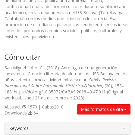
de alumnos de COU publica una antología literaria,
confeccionada fuera del horario escolar durante su último año
académico, en las dependencias del IES Besaya (Torrelavega,
Cantabria) con los medios que el instituto les ofrecía. Esa
promoción de estudiantes plasmó sus sentimientos y sus ideas
sobre los profundos cambios sociales, políticos, culturales y
existenciales que vivieron.
Cómo citar
San Miguel Lobo, C. . (2018). Antología de una generación
inexistente: Creación literaria de alumnos del IES Besaya en los
años setenta como actividad extraescolar.
Cabás. Revista
Internacional Sobre Patrimonio Histórico-Educativo
, (20), 153–
188. https://doi.org/10.35072/CABAS.2018.40.47.011 (Original
work published 21 de diciembre de 2023)
Abstract
1570 | Cabas2010
Más formatos de cita
Downloads
64
##plugins.themes.bootstrap3.article.d
Keywords