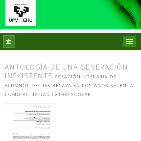
Inicio
Archivos
Núm. 20 (2018): Monográfico: Colecciones de 
ANTOLOGÍA DE UNA GENERACIÓN
INEXISTENTE
CREACIÓN LITERARIA DE
ALUMNOS DEL IES BESAYA EN LOS AÑOS SETENTA
COMO ACTIVIDAD EXTRAESCOLAR
##plugins.themes.bootstrap3.article.
##plugins.themes.bootstrap3.article.