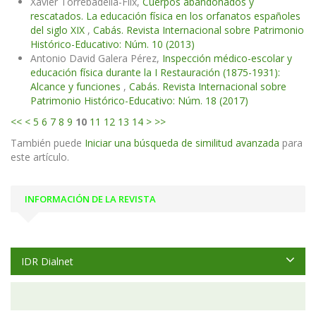
Xavier Torrebadella-Flix,
Cuerpos abandonados y
rescatados. La educación física en los orfanatos españoles
del siglo XIX
,
Cabás. Revista Internacional sobre Patrimonio
Histórico-Educativo: Núm. 10 (2013)
Antonio David Galera Pérez,
Inspección médico-escolar y
educación física durante la I Restauración (1875-1931):
Alcance y funciones
,
Cabás. Revista Internacional sobre
Patrimonio Histórico-Educativo: Núm. 18 (2017)
<<
<
5
6
7
8
9
10
11
12
13
14
>
>>
También puede
Iniciar una búsqueda de similitud avanzada
para
este artículo.
INFORMACIÓN DE LA REVISTA
IDR Dialnet