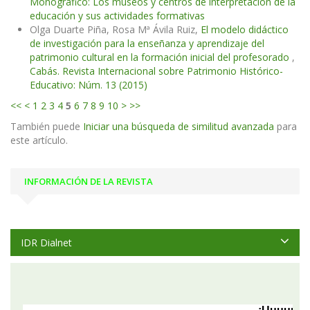
Monográfico: Los museos y centros de interpretación de la
educación y sus actividades formativas
Olga Duarte Piña, Rosa Mª Ávila Ruiz,
El modelo didáctico
de investigación para la enseñanza y aprendizaje del
patrimonio cultural en la formación inicial del profesorado
,
Cabás. Revista Internacional sobre Patrimonio Histórico-
Educativo: Núm. 13 (2015)
<<
<
1
2
3
4
5
6
7
8
9
10
>
>>
También puede
Iniciar una búsqueda de similitud avanzada
para
este artículo.
INFORMACIÓN DE LA REVISTA
IDR Dialnet