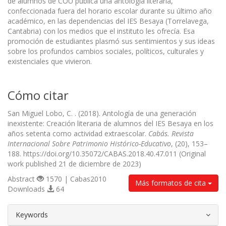
de alumnos de COU publica una antología literaria,
confeccionada fuera del horario escolar durante su último año
académico, en las dependencias del IES Besaya (Torrelavega,
Cantabria) con los medios que el instituto les ofrecía. Esa
promoción de estudiantes plasmó sus sentimientos y sus ideas
sobre los profundos cambios sociales, políticos, culturales y
existenciales que vivieron.
Cómo citar
San Miguel Lobo, C. . (2018). Antología de una generación
inexistente: Creación literaria de alumnos del IES Besaya en los
años setenta como actividad extraescolar.
Cabás. Revista
Internacional Sobre Patrimonio Histórico-Educativo
, (20), 153–
188. https://doi.org/10.35072/CABAS.2018.40.47.011 (Original
work published 21 de diciembre de 2023)
Abstract
1570 | Cabas2010
Más formatos de cita
Downloads
64
##plugins.themes.bootstrap3.article.d
Keywords