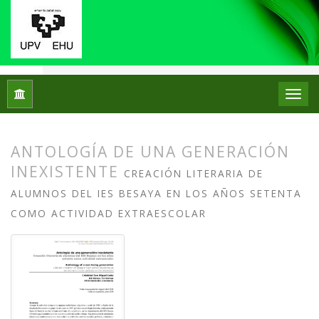
Inicio
Archivos
Núm. 20 (2018): Monográfico: Colecciones de 
ANTOLOGÍA DE UNA GENERACIÓN
INEXISTENTE
CREACIÓN LITERARIA DE
ALUMNOS DEL IES BESAYA EN LOS AÑOS SETENTA
COMO ACTIVIDAD EXTRAESCOLAR
##plugins.themes.bootstrap3.article.
##plugins.themes.bootstrap3.article.