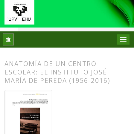
Inicio
Archivos
Núm. 19 (2018)
Reseñas bibliográficas
ANATOMÍA DE UN CENTRO
ESCOLAR: EL INSTITUTO JOSÉ
MARÍA DE PEREDA (1956-2016)
##plugins.themes.bootstrap3.article.
##plugins.themes.bootstrap3.article.