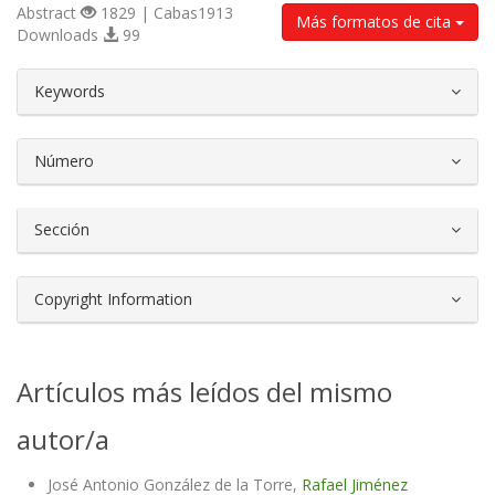
Abstract
1829 | Cabas1913
Más formatos de cita
Downloads
99
##plugins.themes.bootstrap3.article.d
Keywords
Número
Sección
Copyright Information
Artículos más leídos del mismo
autor/a
José Antonio González de la Torre,
Rafael Jiménez