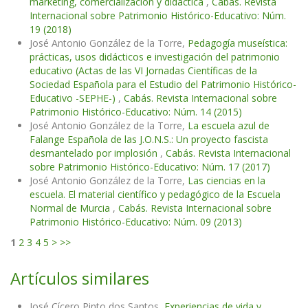
marketing, comercialización y didáctica
,
Cabás. Revista
Internacional sobre Patrimonio Histórico-Educativo: Núm.
19 (2018)
José Antonio González de la Torre,
Pedagogía museística:
prácticas, usos didácticos e investigación del patrimonio
educativo (Actas de las VI Jornadas Científicas de la
Sociedad Española para el Estudio del Patrimonio Histórico-
Educativo -SEPHE-)
,
Cabás. Revista Internacional sobre
Patrimonio Histórico-Educativo: Núm. 14 (2015)
José Antonio González de la Torre,
La escuela azul de
Falange Española de las J.O.N.S.: Un proyecto fascista
desmantelado por implosión
,
Cabás. Revista Internacional
sobre Patrimonio Histórico-Educativo: Núm. 17 (2017)
José Antonio González de la Torre,
Las ciencias en la
escuela. El material científico y pedagógico de la Escuela
Normal de Murcia
,
Cabás. Revista Internacional sobre
Patrimonio Histórico-Educativo: Núm. 09 (2013)
1
2
3
4
5
>
>>
Artículos similares
José Cícero Pinto dos Santos,
Experiencias de vida y