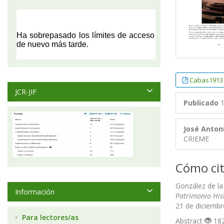
Cabas1913
JCR-JIF
Publicado
1
José Anton
CRIEME
Cómo cit
González de la 
Información
Patrimonio His
21 de diciembr
Para lectores/as
Abstract
182