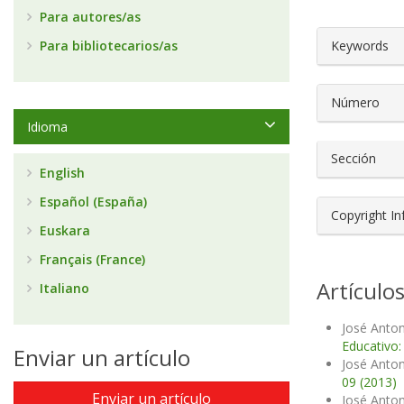
Para autores/as
##plugin
Para bibliotecarios/as
Keywords
Número
Idioma
Sección
English
Español (España)
Copyright I
Euskara
Français (France)
Artículo
Italiano
José Anton
Educativo:
Enviar un artículo
José Anton
09 (2013)
Enviar un artículo
José Anton