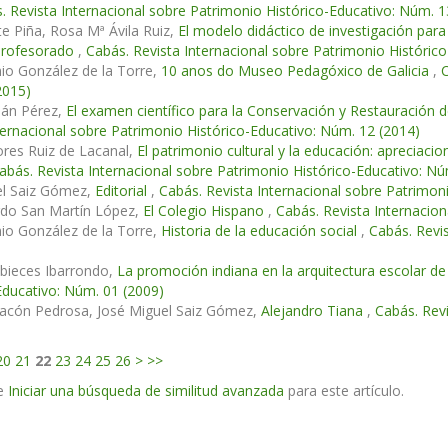
. Revista Internacional sobre Patrimonio Histórico-Educativo: Núm. 1
e Piña, Rosa Mª Ávila Ruiz,
El modelo didáctico de investigación para
l profesorado
,
Cabás. Revista Internacional sobre Patrimonio Históric
io González de la Torre,
10 anos do Museo Pedagóxico de Galicia
,
C
2015)
lán Pérez,
El examen científico para la Conservación y Restauración de
ternacional sobre Patrimonio Histórico-Educativo: Núm. 12 (2014)
res Ruiz de Lacanal,
El patrimonio cultural y la educación: apreciacio
abás. Revista Internacional sobre Patrimonio Histórico-Educativo: Nú
el Saiz Gómez,
Editorial
,
Cabás. Revista Internacional sobre Patrimon
rdo San Martín López,
El Colegio Hispano
,
Cabás. Revista Internacio
io González de la Torre,
Historia de la educación social
,
Cabás. Revi
abieces Ibarrondo,
La promoción indiana en la arquitectura escolar d
Educativo: Núm. 01 (2009)
acón Pedrosa, José Miguel Saiz Gómez,
Alejandro Tiana
,
Cabás. Revi
20
21
22
23
24
25
26
>
>>
e
Iniciar una búsqueda de similitud avanzada
para este artículo.