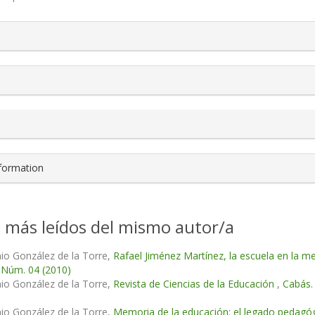
s.themes.bootstrap3.article.details##
nformation
s más leídos del mismo autor/a
io González de la Torre,
Rafael Jiménez Martínez, la escuela en la 
 Núm. 04 (2010)
io González de la Torre,
Revista de Ciencias de la Educación
,
Cabás.
io González de la Torre,
Memoria de la educación: el legado pedagógi