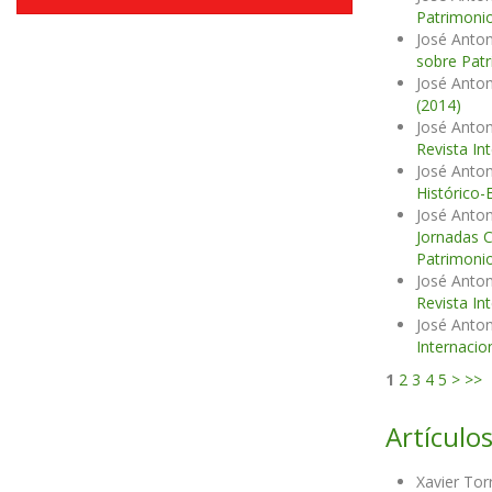
Patrimonio
José Anton
sobre Patr
José Anton
(2014)
José Anton
Revista In
José Anton
Histórico-
José Anton
Jornadas C
Patrimonio
José Anton
Revista In
José Anton
Internacio
1
2
3
4
5
>
>>
Artículos
Xavier Tor