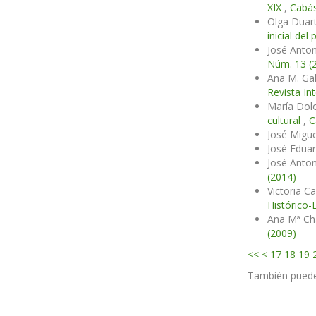
XIX
,
Cabás
Olga Duart
inicial de
José Anton
Núm. 13 (
Ana M. Ga
Revista In
María Dolo
cultural
,
C
José Migu
José Edua
José Anton
(2014)
Victoria C
Histórico-
Ana Mª Ch
(2009)
<<
<
17
18
19
También pued