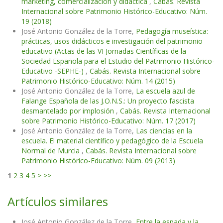
marketing, comercialización y didáctica
,
Cabás. Revista
Internacional sobre Patrimonio Histórico-Educativo: Núm.
19 (2018)
José Antonio González de la Torre,
Pedagogía museística:
prácticas, usos didácticos e investigación del patrimonio
educativo (Actas de las VI Jornadas Científicas de la
Sociedad Española para el Estudio del Patrimonio Histórico-
Educativo -SEPHE-)
,
Cabás. Revista Internacional sobre
Patrimonio Histórico-Educativo: Núm. 14 (2015)
José Antonio González de la Torre,
La escuela azul de
Falange Española de las J.O.N.S.: Un proyecto fascista
desmantelado por implosión
,
Cabás. Revista Internacional
sobre Patrimonio Histórico-Educativo: Núm. 17 (2017)
José Antonio González de la Torre,
Las ciencias en la
escuela. El material científico y pedagógico de la Escuela
Normal de Murcia
,
Cabás. Revista Internacional sobre
Patrimonio Histórico-Educativo: Núm. 09 (2013)
1
2
3
4
5
>
>>
Artículos similares
José Antonio González de la Torre,
Entre la espada y la