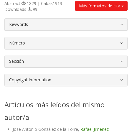
Abstract
1829 | Cabas1913
Más formatos de cita
Downloads
99
##plugins.themes.bootstrap3.article.d
Keywords
Número
Sección
Copyright Information
Artículos más leídos del mismo
autor/a
José Antonio González de la Torre,
Rafael Jiménez