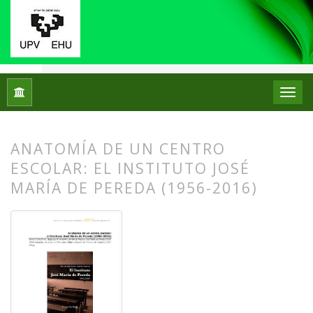
Inicio
Archivos
Núm. 19 (2018)
Reseñas bibliográficas
ANATOMÍA DE UN CENTRO
ESCOLAR: EL INSTITUTO JOSÉ
MARÍA DE PEREDA (1956-2016)
##plugins.themes.bootstrap3.article.
##plugins.themes.bootstrap3.article.