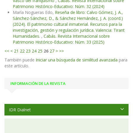
Vasco del franquismo
,
Cabás. Revista Internacional sobre
Patrimonio Histórico-Educativo: Núm. 32 (2024)
María Nogueras Edo,
Reseña de libro: Calvo Gómez, J. A.,
Sánchez-Sánchez, D., & Sánchez Hernández, J. A. (coord.)
(2024). El patrimonio cultural inmaterial. Recursos para la
investigación, gestión y regulación jurídica. Valencia: Tirant
Humanidades.
,
Cabás. Revista Internacional sobre
Patrimonio Histórico-Educativo: Núm. 33 (2025)
<<
<
21
22
23
24
25
26
27
>
>>
También puede
Iniciar una búsqueda de similitud avanzada
para
este artículo.
INFORMACIÓN DE LA REVISTA
IDR Dialnet