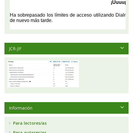
JCR-JIF
Información
Para lectores/as
Para autores/as