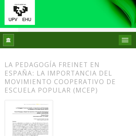
Inicio
Archivos
Núm. 12 (2014)
Artículos
LA PEDAGOGÍA FREINET EN
ESPAÑA: LA IMPORTANCIA DEL
MOVIMIENTO COOPERATIVO DE
ESCUELA POPULAR (MCEP)
##plugins.themes.bootstrap3.article.
##plugins.themes.bootstrap3.article.