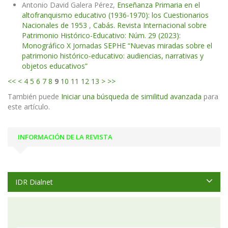
Antonio David Galera Pérez,
Enseñanza Primaria en el
altofranquismo educativo (1936-1970): los Cuestionarios
Nacionales de 1953
,
Cabás. Revista Internacional sobre
Patrimonio Histórico-Educativo: Núm. 29 (2023):
Monográfico X Jornadas SEPHE “Nuevas miradas sobre el
patrimonio histórico-educativo: audiencias, narrativas y
objetos educativos”
<<
<
4
5
6
7
8
9
10
11
12
13
>
>>
También puede
Iniciar una búsqueda de similitud avanzada
para
este artículo.
INFORMACIÓN DE LA REVISTA
IDR Dialnet