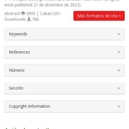
work published 21 de diciembre de 2023)
Abstract
5895 | Cabas1201
Más formatos de cita
Downloads
786
##plugins.themes.bootstrap3.article.d
Keywords
References
Número
Sección
Copyright Information