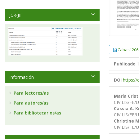
JCR-JIF
Cabas1206
Publicado
1
Información
DOI
https:/
Para lectores/as
Maria Cris
CIVILIS/FE
Para autores/as
Cássia A. K
Para bibliotecarios/as
CIVILIS/FE
Christine M
CIVILIS/FE