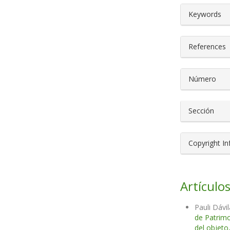
##plugin
Keywords
References
Número
Sección
Copyright I
Artículos
Pauli Dávi
de Patrimo
del objeto