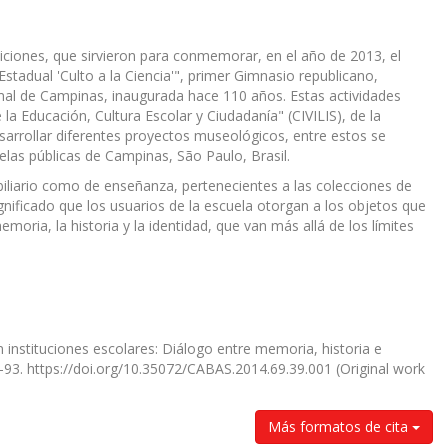
siciones, que sirvieron para conmemorar, en el año de 2013, el
stadual 'Culto a la Ciencia'", primer Gimnasio republicano,
mal de Campinas, inaugurada hace 110 años. Estas actividades
la Educación, Cultura Escolar y Ciudadanía" (CIVILIS), de la
rrollar diferentes proyectos museológicos, entre estos se
las públicas de Campinas, São Paulo, Brasil.
biliario como de enseñanza, pertenecientes a las colecciones de
gnificado que los usuarios de la escuela otorgan a los objetos que
ria, la historia y la identidad, que van más allá de los límites
 instituciones escolares: Diálogo entre memoria, historia e
6–93. https://doi.org/10.35072/CABAS.2014.69.39.001 (Original work
Más formatos de cita