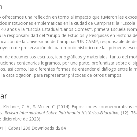
n
lo ofrecemos una reflexión en torno al impacto que tuvieron las expo
dos instituciones emblemáticas en la ciudad de Campinas: la "Escola E
40 años y la "Escola Estadual 'Carlos Gomes'", primera Escuela Nor
 la responsabilidad del "Grupo de Estudios y Pesquisas en Historia de 
ucación de la Universidad de Campinas/UNICAMP, responsable de desa
royecto de preservación del patrimonio histórico de las primeras escue
ón de documentos escritos, iconográficos y materiales, tanto del mo
ituciones centenarias logramos, por una parte, profundizar sobre el si
s, así como, las diferentes formas de entender el diálogo entre la memo
y la catalogación, para representar prácticas de otros tiempos.
ar
, Kirchner, C. A., & Müller, C. (2014). Exposiciones conmemorativas en
s. Revista Internacional Sobre Patrimonio Histórico-Educativo
, (12), 7
e diciembre de 2023)
1 | Cabas1206 Downloads
64