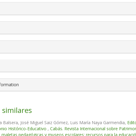
s.themes.bootstrap3.article.details##
nformation
 similares
la Balsera, José Miguel Saiz Gómez, Luis María Naya Garmendia,
Edit
nio Histórico-Educativo
,
Cabás. Revista Internacional sobre Patrimo
, maletas pedagógicas y museos escolares: recursos para la educaci