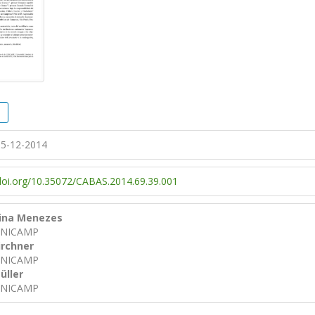
5-12-2014
/doi.org/10.35072/CABAS.2014.69.39.001
tina Menezes
/UNICAMP
irchner
/UNICAMP
üller
/UNICAMP