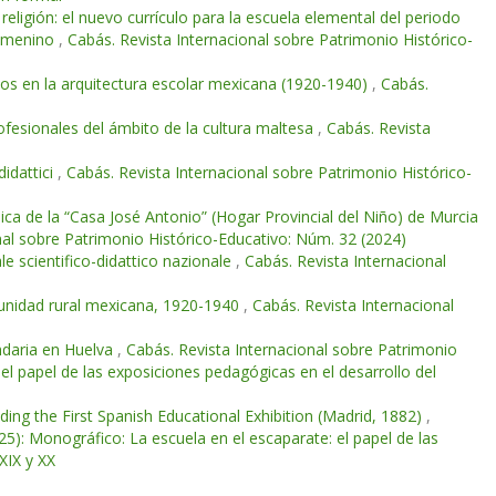
 religión: el nuevo currículo para la escuela elemental del periodo
femenino
,
Cabás. Revista Internacional sobre Patrimonio Histórico-
cos en la arquitectura escolar mexicana (1920-1940)
,
Cabás.
ofesionales del ámbito de la cultura maltesa
,
Cabás. Revista
didattici
,
Cabás. Revista Internacional sobre Patrimonio Histórico-
ica de la “Casa José Antonio” (Hogar Provincial del Niño) de Murcia
nal sobre Patrimonio Histórico-Educativo: Núm. 32 (2024)
le scientifico-didattico nazionale
,
Cabás. Revista Internacional
munidad rural mexicana, 1920-1940
,
Cabás. Revista Internacional
ndaria en Huelva
,
Cabás. Revista Internacional sobre Patrimonio
el papel de las exposiciones pedagógicas en el desarrollo del
ing the First Spanish Educational Exhibition (Madrid, 1882)
,
5): Monográfico: La escuela en el escaparate: el papel de las
XIX y XX