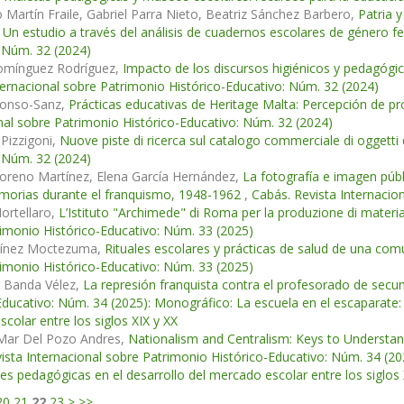
 Martín Fraile, Gabriel Parra Nieto, Beatriz Sánchez Barbero,
Patria y
. Un estudio a través del análisis de cuadernos escolares de género 
 Núm. 32 (2024)
Domínguez Rodríguez,
Impacto de los discursos higiénicos y pedagógi
ternacional sobre Patrimonio Histórico-Educativo: Núm. 32 (2024)
onso-Sanz,
Prácticas educativas de Heritage Malta: Percepción de pr
nal sobre Patrimonio Histórico-Educativo: Núm. 32 (2024)
Pizzigoni,
Nuove piste di ricerca sul catalogo commerciale di oggetti 
 Núm. 32 (2024)
oreno Martínez, Elena García Hernández,
La fotografía e imagen públ
morias durante el franquismo, 1948-1962
,
Cabás. Revista Internacio
ortellaro,
L’Istituto "Archimede" di Roma per la produzione di materia
imonio Histórico-Educativo: Núm. 33 (2025)
tínez Moctezuma,
Rituales escolares y prácticas de salud de una co
imonio Histórico-Educativo: Núm. 33 (2025)
é Banda Vélez,
La represión franquista contra el profesorado de secu
Educativo: Núm. 34 (2025): Monográfico: La escuela en el escaparate: 
colar entre los siglos XIX y XX
 Mar Del Pozo Andres,
Nationalism and Centralism: Keys to Understand
ista Internacional sobre Patrimonio Histórico-Educativo: Núm. 34 (202
es pedagógicas en el desarrollo del mercado escolar entre los siglos 
20
21
22
23
>
>>