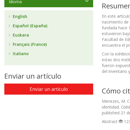
Idioma
Resume
En este artícu
English
nacimiento de 
Español (España)
fundada hace 1
estuvieron bajo
Euskara
Facultad de Ed
Français (France)
encuentra el p
Italiano
Con la exhibici
estas dos inst
fueron expuesto
del inventario 
Enviar un artículo
Enviar un artículo
Cómo cit
Menezes, M. C.
identidad.
Cabá
published 21 d
Abstract
123