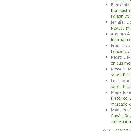
Bienvenido
franquista
Educativo:
Jennifer 
Revista In
Amparo Al
Internacio
Francesca 
Educativo:
Pedro L M
en sus me
Rossella M
sobre Patr
Lucia Mar
sobre Patr
María Jos
Histórico-
mercado es
Maria del
Cabás. Rev
exposicion
<<
<
17
18
19