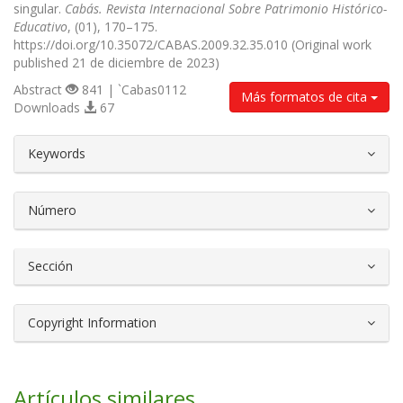
singular.
Cabás. Revista Internacional Sobre Patrimonio Histórico-
Educativo
, (01), 170–175.
https://doi.org/10.35072/CABAS.2009.32.35.010 (Original work
published 21 de diciembre de 2023)
Abstract
841 | `Cabas0112
Más formatos de cita
Downloads
67
##plugins.themes.bootstrap3.article.d
Keywords
Número
Sección
Copyright Information
Artículos similares