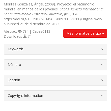
Morillas González, Ángel. (2009). Proyecto: el patrimonio
mundial en manos de los jóvenes.
Cabás. Revista Internacional
Sobre Patrimonio Histórico-Educativo
, (01), 176.
https://doi.org/10.35072/CABAS.2009.93.87.011 (Original work
published 21 de diciembre de 2023)
Abstract
794 | Cabas0113
Más formatos de cita
Downloads
74
##plugins.themes.bootstrap3.article.d
Keywords
Número
Sección
Copyright Information