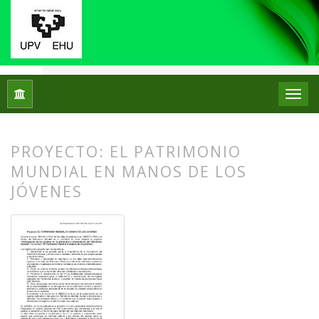
Inicio
Archivos
Núm. 01 (2009)
Experiencias
PROYECTO: EL PATRIMONIO
MUNDIAL EN MANOS DE LOS
JÓVENES
##plugins.themes.bootstrap3.article.
##plugins.themes.bootstrap3.article.