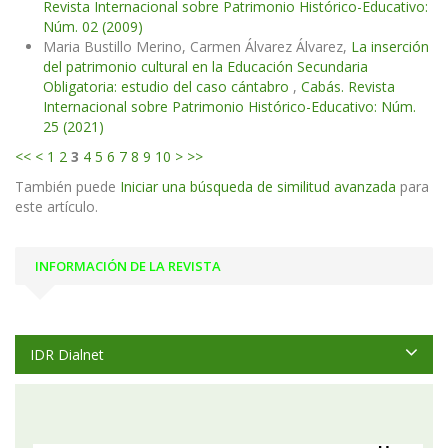
Revista Internacional sobre Patrimonio Histórico-Educativo:
Núm. 02 (2009)
Maria Bustillo Merino, Carmen Álvarez Álvarez,
La inserción
del patrimonio cultural en la Educación Secundaria
Obligatoria: estudio del caso cántabro
,
Cabás. Revista
Internacional sobre Patrimonio Histórico-Educativo: Núm.
25 (2021)
<<
<
1
2
3
4
5
6
7
8
9
10
>
>>
También puede
Iniciar una búsqueda de similitud avanzada
para
este artículo.
INFORMACIÓN DE LA REVISTA
IDR Dialnet