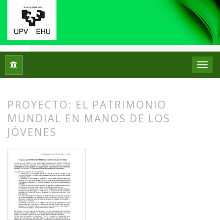
Inicio
Archivos
Núm. 01 (2009)
Experiencias
PROYECTO: EL PATRIMONIO
MUNDIAL EN MANOS DE LOS
JÓVENES
##plugins.themes.bootstrap3.article.
##plugins.themes.bootstrap3.article.