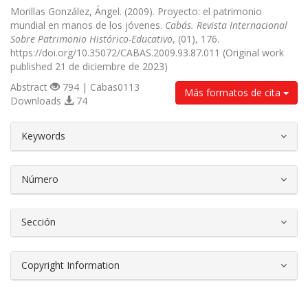
Morillas González, Ángel. (2009). Proyecto: el patrimonio
mundial en manos de los jóvenes.
Cabás. Revista Internacional
Sobre Patrimonio Histórico-Educativo
, (01), 176.
https://doi.org/10.35072/CABAS.2009.93.87.011 (Original work
published 21 de diciembre de 2023)
Abstract
794 | Cabas0113
Más formatos de cita
Downloads
74
##plugins.themes.bootstrap3.article.d
Keywords
Número
Sección
Copyright Information