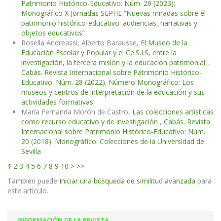
Patrimonio Histórico-Educativo: Núm. 29 (2023):
Monográfico X Jornadas SEPHE “Nuevas miradas sobre el
patrimonio histórico-educativo: audiencias, narrativas y
objetos educativos”
Rosella Andreassi, Alberto Barausse,
El Museo de la
Educación Escolar y Popular y el Ce.S.I.S, entre la
investigación, la tercera misión y la educación patrimonial
,
Cabás. Revista Internacional sobre Patrimonio Histórico-
Educativo: Núm. 28 (2022): Número Monográfico: Los
museos y centros de interpretación de la educación y sus
actividades formativas
María Fernanda Morón de Castro,
Las colecciones artísticas
como recurso educativo y de investigación
,
Cabás. Revista
Internacional sobre Patrimonio Histórico-Educativo: Núm.
20 (2018): Monográfico: Colecciones de la Universidad de
Sevilla
1
2
3
4
5
6
7
8
9
10
>
>>
También puede
Iniciar una búsqueda de similitud avanzada
para
este artículo.
INFORMACIÓN DE LA REVISTA