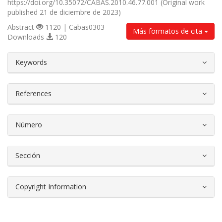
https://doi.org/10.35072/CABAS.2010.46.77.001 (Original work
published 21 de diciembre de 2023)
Abstract
1120 | Cabas0303
Más formatos de cita
Downloads
120
##plugins.themes.bootstrap3.article.d
Keywords
References
Número
Sección
Copyright Information