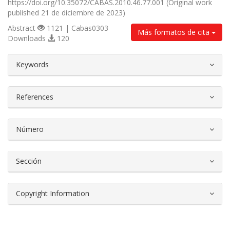
https://doi.org/10.35072/CABAS.2010.46.77.001 (Original work
published 21 de diciembre de 2023)
Abstract
1121 | Cabas0303
Más formatos de cita
Downloads
120
##plugins.themes.bootstrap3.article.d
Keywords
References
Número
Sección
Copyright Information