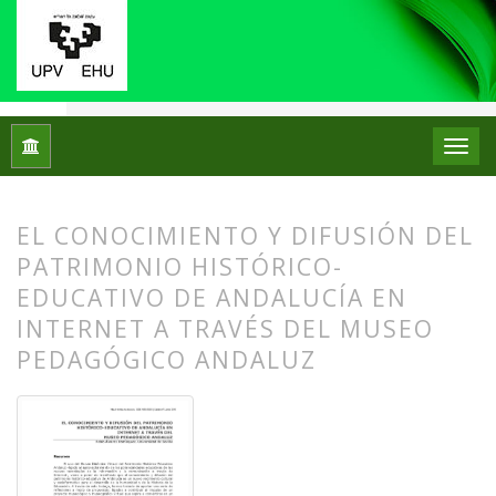
Inicio
Archivos
Núm. 03 (2010)
Artículos
EL CONOCIMIENTO Y DIFUSIÓN DEL
PATRIMONIO HISTÓRICO-
EDUCATIVO DE ANDALUCÍA EN
INTERNET A TRAVÉS DEL MUSEO
PEDAGÓGICO ANDALUZ
##plugins.themes.bootstrap3.article.
##plugins.themes.bootstrap3.article.