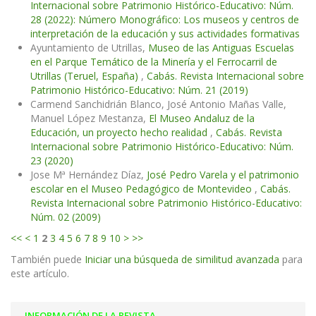
Internacional sobre Patrimonio Histórico-Educativo: Núm.
28 (2022): Número Monográfico: Los museos y centros de
interpretación de la educación y sus actividades formativas
Ayuntamiento de Utrillas,
Museo de las Antiguas Escuelas
en el Parque Temático de la Minería y el Ferrocarril de
Utrillas (Teruel, España)
,
Cabás. Revista Internacional sobre
Patrimonio Histórico-Educativo: Núm. 21 (2019)
Carmend Sanchidrián Blanco, José Antonio Mañas Valle,
Manuel López Mestanza,
El Museo Andaluz de la
Educación, un proyecto hecho realidad
,
Cabás. Revista
Internacional sobre Patrimonio Histórico-Educativo: Núm.
23 (2020)
Jose Mª Hernández Díaz,
José Pedro Varela y el patrimonio
escolar en el Museo Pedagógico de Montevideo
,
Cabás.
Revista Internacional sobre Patrimonio Histórico-Educativo:
Núm. 02 (2009)
<<
<
1
2
3
4
5
6
7
8
9
10
>
>>
También puede
Iniciar una búsqueda de similitud avanzada
para
este artículo.
INFORMACIÓN DE LA REVISTA