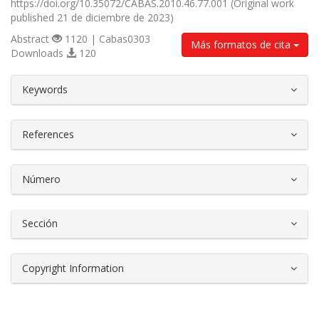
https://doi.org/10.35072/CABAS.2010.46.77.001 (Original work
published 21 de diciembre de 2023)
Abstract
1120 | Cabas0303
Más formatos de cita
Downloads
120
##plugins.themes.bootstrap3.article.d
Keywords
References
Número
Sección
Copyright Information