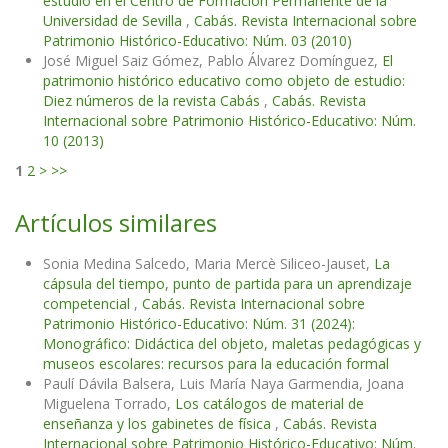
estudio en el Centro de Formación Permanente de la
Universidad de Sevilla
,
Cabás. Revista Internacional sobre
Patrimonio Histórico-Educativo: Núm. 03 (2010)
José Miguel Saiz Gómez, Pablo Álvarez Domínguez,
El
patrimonio histórico educativo como objeto de estudio:
Diez números de la revista Cabás
,
Cabás. Revista
Internacional sobre Patrimonio Histórico-Educativo: Núm.
10 (2013)
1
2
>
>>
Artículos similares
Sonia Medina Salcedo, Maria Mercè Siliceo-Jauset,
La
cápsula del tiempo, punto de partida para un aprendizaje
competencial
,
Cabás. Revista Internacional sobre
Patrimonio Histórico-Educativo: Núm. 31 (2024):
Monográfico: Didáctica del objeto, maletas pedagógicas y
museos escolares: recursos para la educación formal
Paulí Dávila Balsera, Luis María Naya Garmendia, Joana
Miguelena Torrado,
Los catálogos de material de
enseñanza y los gabinetes de física
,
Cabás. Revista
Internacional sobre Patrimonio Histórico-Educativo: Núm.