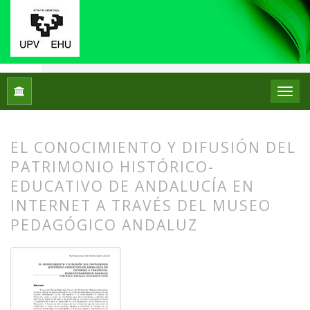
Inicio
Archivos
Núm. 03 (2010)
Artículos
EL CONOCIMIENTO Y DIFUSIÓN DEL
PATRIMONIO HISTÓRICO-
EDUCATIVO DE ANDALUCÍA EN
INTERNET A TRAVÉS DEL MUSEO
PEDAGÓGICO ANDALUZ
##plugins.themes.bootstrap3.article.
##plugins.themes.bootstrap3.article.