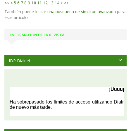
<<
<
5
6
7
8
9
10
11
12
13
14
>
>>
También puede
Iniciar una búsqueda de similitud avanzada
para
este artículo.
INFORMACIÓN DE LA REVISTA
IDR Dialnet