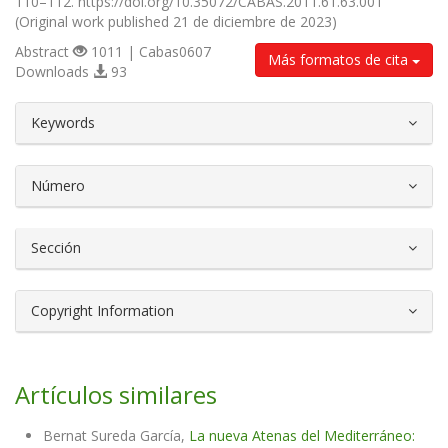
110–112. https://doi.org/10.35072/CABAS.2011.61.63.001
(Original work published 21 de diciembre de 2023)
Abstract
1011 | Cabas0607
Más formatos de cita
Downloads
93
##plugins.themes.bootstrap3.article.d
Keywords
Número
Sección
Copyright Information
Artículos similares
Bernat Sureda García,
La nueva Atenas del Mediterráneo: