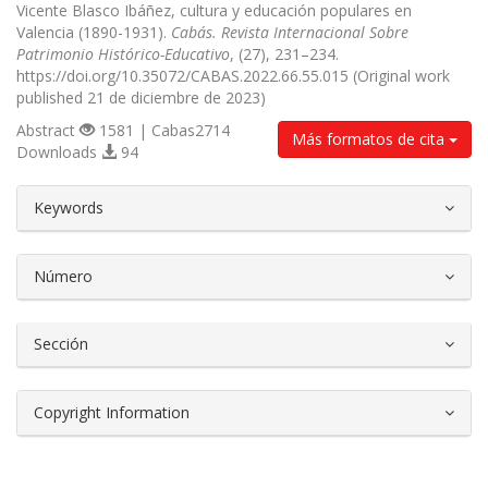
Vicente Blasco Ibáñez, cultura y educación populares en
Valencia (1890-1931).
Cabás. Revista Internacional Sobre
Patrimonio Histórico-Educativo
, (27), 231–234.
https://doi.org/10.35072/CABAS.2022.66.55.015 (Original work
published 21 de diciembre de 2023)
Abstract
1581 | Cabas2714
Más formatos de cita
Downloads
94
##plugins.themes.bootstrap3.article.d
Keywords
Número
Sección
Copyright Information