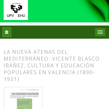
Inicio
Archivos
Núm. 27 (2022)
Reseñas bibliográficas
LA NUEVA ATENAS DEL
MEDITERRÁNEO: VICENTE BLASCO
IBÁÑEZ, CULTURA Y EDUCACIÓN
POPULARES EN VALENCIA (1890-
1931)
##plugins.themes.bootstrap3.article.
##plugins.themes.bootstrap3.article.