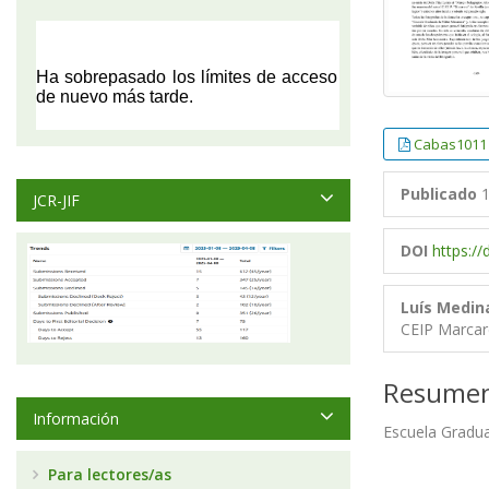
Cabas1011
Publicado
1
JCR-JIF
DOI
https:/
Luís Medin
CEIP Marca
Resume
Información
Escuela Gradua
Para lectores/as