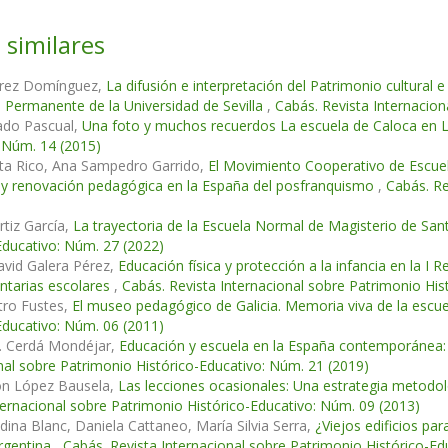
 similares
arez Domínguez,
La difusión e interpretación del Patrimonio cultural
Permanente de la Universidad de Sevilla
,
Cabás. Revista Internacion
ado Pascual,
Una foto y muchos recuerdos La escuela de Caloca en 
 Núm. 14 (2015)
ta Rico, Ana Sampedro Garrido,
El Movimiento Cooperativo de Escuel
 y renovación pedagógica en la España del posfranquismo
,
Cabás. Re
tiz García,
La trayectoria de la Escuela Normal de Magisterio de Sa
Educativo: Núm. 27 (2022)
avid Galera Pérez,
Educación física y protección a la infancia en la I 
tarias escolares
,
Cabás. Revista Internacional sobre Patrimonio His
tro Fustes,
El museo pedagógico de Galicia. Memoria viva de la escue
Educativo: Núm. 06 (2011)
 Cerdá Mondéjar,
Educación y escuela en la España contemporánea:
nal sobre Patrimonio Histórico-Educativo: Núm. 21 (2019)
n López Bausela,
Las lecciones ocasionales: Una estrategia metodoló
ternacional sobre Patrimonio Histórico-Educativo: Núm. 09 (2013)
dina Blanc, Daniela Cattaneo, María Silvia Serra,
¿Viejos edificios pa
rgentina
,
Cabás. Revista Internacional sobre Patrimonio Histórico-Ed