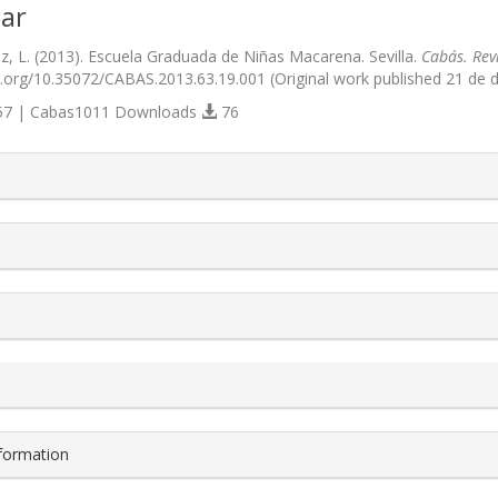
ar
, L. (2013). Escuela Graduada de Niñas Macarena. Sevilla.
Cabás. Rev
oi.org/10.35072/CABAS.2013.63.19.001 (Original work published 21 de 
7 | Cabas1011 Downloads
76
s.themes.bootstrap3.article.details##
nformation