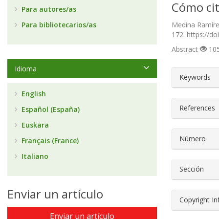
Cómo cit
Para autores/as
Para bibliotecarios/as
Medina Ramírez
172. https://d
Abstract
105
Idioma
##plugin
Keywords
English
References
Español (España)
Euskara
Número
Français (France)
Italiano
Sección
Enviar un artículo
Copyright I
Enviar un artículo