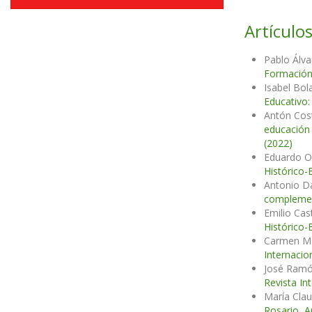
Artículos
Pablo Álv
Formación 
Isabel Bol
Educativo:
Antón Cos
educación
(2022)
Eduardo Or
Histórico-
Antonio D
complemen
Emilio Cas
Histórico-
Carmen M.
Internacio
José Ramó
Revista In
María Clau
Rosario, A