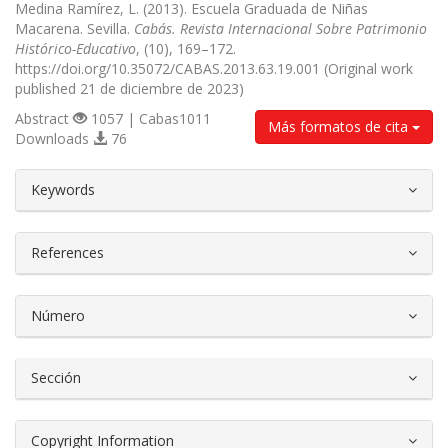
Medina Ramírez, L. (2013). Escuela Graduada de Niñas
Macarena. Sevilla.
Cabás. Revista Internacional Sobre Patrimonio
Histórico-Educativo
, (10), 169–172.
https://doi.org/10.35072/CABAS.2013.63.19.001 (Original work
published 21 de diciembre de 2023)
Abstract
1057 | Cabas1011
Más formatos de cita
Downloads
76
##plugins.themes.bootstrap3.article.d
Keywords
References
Número
Sección
Copyright Information