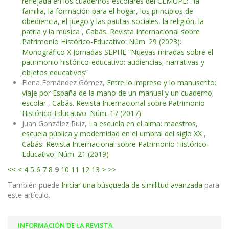
reflejada en los cuadernos escolares del CEMUPE: : la
familia, la formación para el hogar, los principios de
obediencia, el juego y las pautas sociales, la religión, la
patria y la música
,
Cabás. Revista Internacional sobre
Patrimonio Histórico-Educativo: Núm. 29 (2023):
Monográfico X Jornadas SEPHE “Nuevas miradas sobre el
patrimonio histórico-educativo: audiencias, narrativas y
objetos educativos”
Elena Fernández Gómez,
Entre lo impreso y lo manuscrito:
viaje por España de la mano de un manual y un cuaderno
escolar
,
Cabás. Revista Internacional sobre Patrimonio
Histórico-Educativo: Núm. 17 (2017)
Juan González Ruiz,
La escuela en el alma: maestros,
escuela pública y modernidad en el umbral del siglo XX
,
Cabás. Revista Internacional sobre Patrimonio Histórico-
Educativo: Núm. 21 (2019)
<<
<
4
5
6
7
8
9
10
11
12
13
>
>>
También puede
Iniciar una búsqueda de similitud avanzada
para
este artículo.
INFORMACIÓN DE LA REVISTA