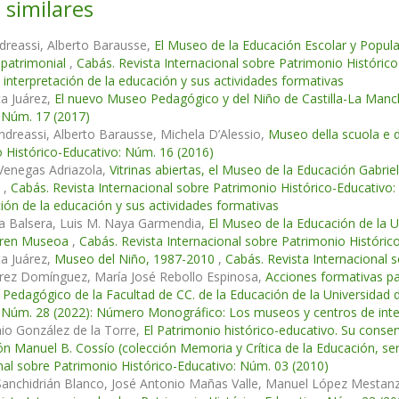
 similares
dreassi, Alberto Barausse,
El Museo de la Educación Escolar y Popular y
 patrimonial
,
Cabás. Revista Internacional sobre Patrimonio Históri
 interpretación de la educación y sus actividades formativas
ta Juárez,
El nuevo Museo Pedagógico y del Niño de Castilla-La Man
 Núm. 17 (2017)
ndreassi, Alberto Barausse, Michela D’Alessio,
Museo della scuola e 
 Histórico-Educativo: Núm. 16 (2016)
Venegas Adriazola,
Vitrinas abiertas, el Museo de la Educación Gabri
s
,
Cabás. Revista Internacional sobre Patrimonio Histórico-Educativ
ción de la educación y sus actividades formativas
la Balsera, Luis M. Naya Garmendia,
El Museo de la Educación de la U
aren Museoa
,
Cabás. Revista Internacional sobre Patrimonio Históric
ta Juárez,
Museo del Niño, 1987-2010
,
Cabás. Revista Internacional 
arez Domínguez, María José Rebollo Espinosa,
Acciones formativas pa
Pedagógico de la Facultad de CC. de la Educación de la Universidad d
 Núm. 28 (2022): Número Monográfico: Los museos y centros de inter
io González de la Torre,
El Patrimonio histórico-educativo. Su conse
ón Manuel B. Cossío (colección Memoria y Crítica de la Educación, ser
nal sobre Patrimonio Histórico-Educativo: Núm. 03 (2010)
anchidrián Blanco, José Antonio Mañas Valle, Manuel López Mestan