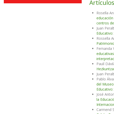
Artículos
Rosella An
educación
centros de
Juan Peral
Educativo:
Rossella A
Patrimonio
Fernanda 
educativa
interpreta
Paulí Dávi
Hezkuntz
Juan Peral
Pablo Álv
del Museo 
Educativo:
José Anton
la Educaci
Internacio
Carmend S