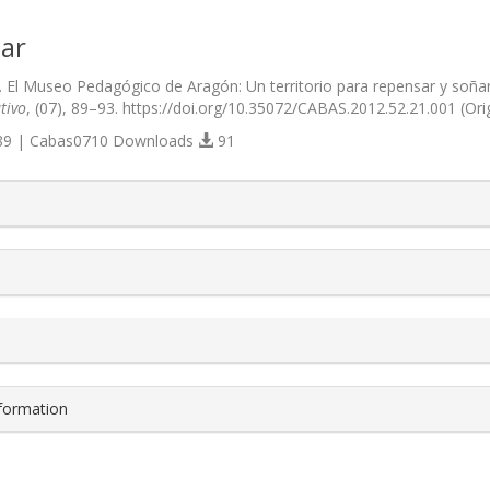
ar
2). El Museo Pedagógico de Aragón: Un territorio para repensar y soña
tivo
, (07), 89–93. https://doi.org/10.35072/CABAS.2012.52.21.001 (Or
9 | Cabas0710 Downloads
91
s.themes.bootstrap3.article.details##
nformation