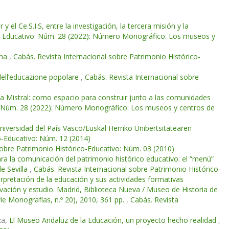
 el Ce.S.I.S, entre la investigación, la tercera misión y la
co-Educativo: Núm. 28 (2022): Número Monográfico: Los museos y
cha
,
Cabás. Revista Internacional sobre Patrimonio Histórico-
dell’educazione popolare
,
Cabás. Revista Internacional sobre
ela Mistral: como espacio para construir junto a las comunidades
o: Núm. 28 (2022): Número Monográfico: Los museos y centros de
niversidad del País Vasco/Euskal Herriko Unibertsitatearen
o-Educativo: Núm. 12 (2014)
sobre Patrimonio Histórico-Educativo: Núm. 03 (2010)
ra la comunicación del patrimonio histórico educativo: el “menú”
e Sevilla
,
Cabás. Revista Internacional sobre Patrimonio Histórico-
pretación de la educación y sus actividades formativas
rvación y estudio. Madrid, Biblioteca Nueva / Museo de Historia de
ie Monografías, n.º 20), 2010, 361 pp.
,
Cabás. Revista
za,
El Museo Andaluz de la Educación, un proyecto hecho realidad
,