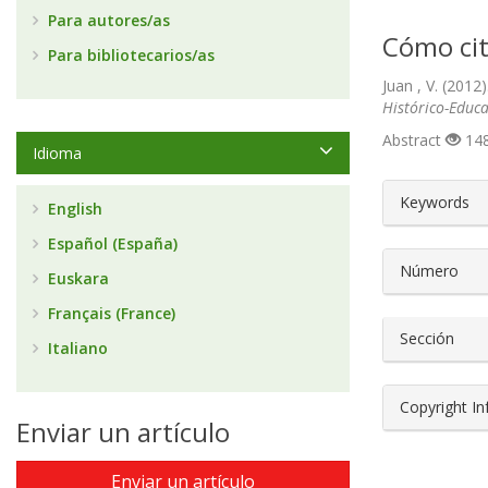
Para autores/as
Cómo cit
Para bibliotecarios/as
Juan , V. (201
Histórico-Educa
Abstract
148
Idioma
##plugin
Keywords
English
Español (España)
Número
Euskara
Français (France)
Sección
Italiano
Copyright I
Enviar un artículo
Enviar un artículo