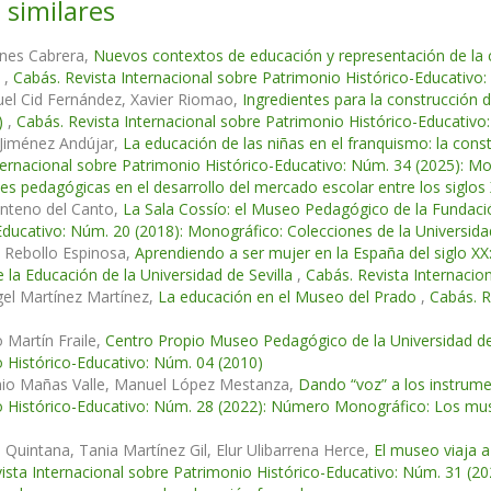
 similares
anes Cabrera,
Nuevos contextos de educación y representación de la c
a
,
Cabás. Revista Internacional sobre Patrimonio Histórico-Educativo
el Cid Fernández, Xavier Riomao,
Ingredientes para la construcción 
)
,
Cabás. Revista Internacional sobre Patrimonio Histórico-Educativo
 Jiménez Andújar,
La educación de las niñas en el franquismo: la cons
ternacional sobre Patrimonio Histórico-Educativo: Núm. 34 (2025): Mon
es pedagógicas en el desarrollo del mercado escolar entre los siglos 
enteno del Canto,
La Sala Cossío: el Museo Pedagógico de la Fundac
Educativo: Núm. 20 (2018): Monográfico: Colecciones de la Universidad
 Rebollo Espinosa,
Aprendiendo a ser mujer en la España del siglo X
e la Educación de la Universidad de Sevilla
,
Cabás. Revista Internacio
el Martínez Martínez,
La educación en el Museo del Prado
,
Cabás. R
 Martín Fraile,
Centro Propio Museo Pedagógico de la Universidad
 Histórico-Educativo: Núm. 04 (2010)
nio Mañas Valle, Manuel López Mestanza,
Dando “voz” a los instrume
 Histórico-Educativo: Núm. 28 (2022): Número Monográfico: Los muse
s
Quintana, Tania Martínez Gil, Elur Ulibarrena Herce,
El museo viaja a
ista Internacional sobre Patrimonio Histórico-Educativo: Núm. 31 (20