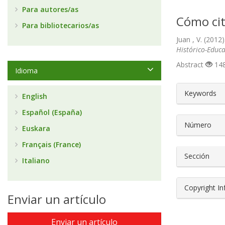
Para autores/as
Cómo cit
Para bibliotecarios/as
Juan , V. (201
Histórico-Educa
Abstract
148
Idioma
##plugin
Keywords
English
Español (España)
Número
Euskara
Français (France)
Sección
Italiano
Copyright I
Enviar un artículo
Enviar un artículo