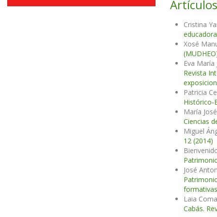
Artículos
Cristina Y
educador
Xosé Manu
(MUDHEO
Eva María
Revista In
exposicion
Patricia C
Histórico-
María José
Ciencias d
Miguel Áng
12 (2014)
Bienvenido
Patrimonio
José Anto
Patrimonio
formativa
Laia Coma 
Cabás. Rev