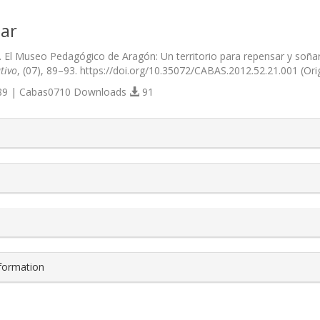
ar
2). El Museo Pedagógico de Aragón: Un territorio para repensar y soña
tivo
, (07), 89–93. https://doi.org/10.35072/CABAS.2012.52.21.001 (Or
9 | Cabas0710 Downloads
91
s.themes.bootstrap3.article.details##
nformation