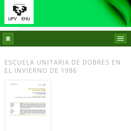
Inicio
Archivos
Núm. 31 (2024): Monográfico: Didáctica del 
ESCUELA UNITARIA DE DOBRES EN
EL INVIERNO DE 1986
##plugins.themes.bootstrap3.article.
##plugins.themes.bootstrap3.article.