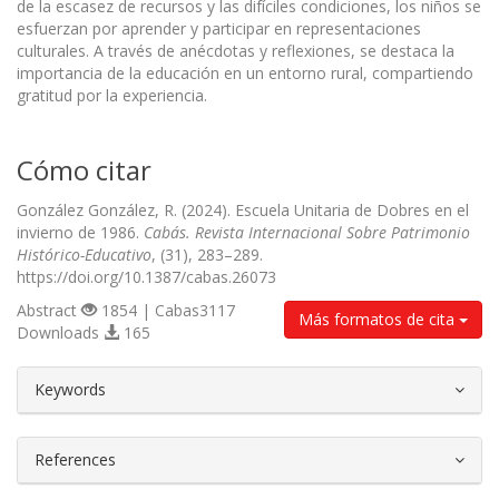
de la escasez de recursos y las difíciles condiciones, los niños se
esfuerzan por aprender y participar en representaciones
culturales. A través de anécdotas y reflexiones, se destaca la
importancia de la educación en un entorno rural, compartiendo
gratitud por la experiencia.
Cómo citar
González González, R. (2024). Escuela Unitaria de Dobres en el
invierno de 1986.
Cabás. Revista Internacional Sobre Patrimonio
Histórico-Educativo
, (31), 283–289.
https://doi.org/10.1387/cabas.26073
Abstract
1854 | Cabas3117
Más formatos de cita
Downloads
165
##plugins.themes.bootstrap3.article.d
Keywords
References