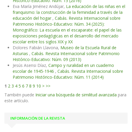
Histórico-Educativo: Núm. 15 (2016)
Eva María Jiménez Andújar,
La educación de las niñas en el
franquismo: la construcción de la feminidad a través de la
educación del hogar
,
Cabás. Revista Internacional sobre
Patrimonio Histórico-Educativo: Núm. 34 (2025):
Monográfico: La escuela en el escaparate: el papel de las
exposiciones pedagógicas en el desarrollo del mercado
escolar entre los siglos XIX y XX
Dolores Fabián Llavona,
Museo de la Escuela Rural de
Asturias
,
Cabás. Revista Internacional sobre Patrimonio
Histórico-Educativo: Núm. 09 (2013)
Jesús Asensi Díaz,
Campo y ruralidad en un cuaderno
escolar de 1945-1946
,
Cabás. Revista Internacional sobre
Patrimonio Histórico-Educativo: Núm. 11 (2014)
1
2
3
4
5
6
7
8
9
10
>
>>
También puede
Iniciar una búsqueda de similitud avanzada
para
este artículo.
INFORMACIÓN DE LA REVISTA