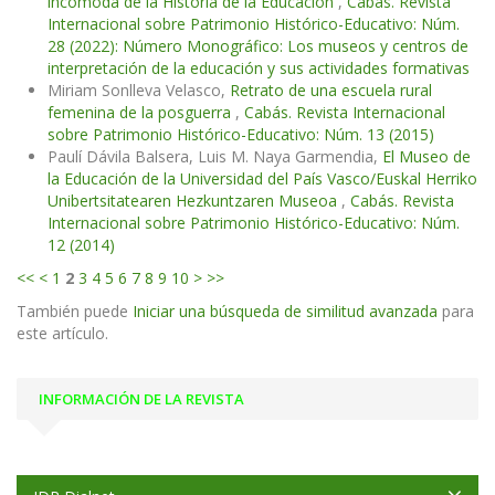
incómoda de la Historia de la Educación
,
Cabás. Revista
Internacional sobre Patrimonio Histórico-Educativo: Núm.
28 (2022): Número Monográfico: Los museos y centros de
interpretación de la educación y sus actividades formativas
Miriam Sonlleva Velasco,
Retrato de una escuela rural
femenina de la posguerra
,
Cabás. Revista Internacional
sobre Patrimonio Histórico-Educativo: Núm. 13 (2015)
Paulí Dávila Balsera, Luis M. Naya Garmendia,
El Museo de
la Educación de la Universidad del País Vasco/Euskal Herriko
Unibertsitatearen Hezkuntzaren Museoa
,
Cabás. Revista
Internacional sobre Patrimonio Histórico-Educativo: Núm.
12 (2014)
<<
<
1
2
3
4
5
6
7
8
9
10
>
>>
También puede
Iniciar una búsqueda de similitud avanzada
para
este artículo.
INFORMACIÓN DE LA REVISTA