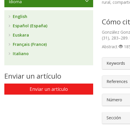
Idioma
rural, comparti
English
Cómo cit
Español (España)
González Gonzá
Euskara
(31), 283–289.
Français (France)
Abstract
185
Italiano
##plugin
Keywords
Enviar un artículo
References
Enviar un artículo
Número
Sección