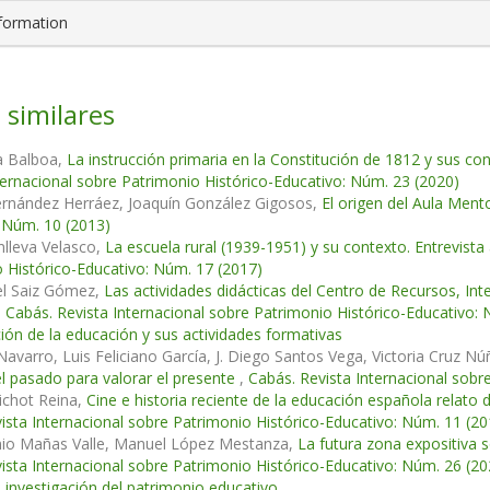
nformation
 similares
a Balboa,
La instrucción primaria en la Constitución de 1812 y sus c
ternacional sobre Patrimonio Histórico-Educativo: Núm. 23 (2020)
rnández Herráez, Joaquín González Gigosos,
El origen del Aula Ment
 Núm. 10 (2013)
lleva Velasco,
La escuela rural (1939-1951) y su contexto. Entrevis
 Histórico-Educativo: Núm. 17 (2017)
el Saiz Gómez,
Las actividades didácticas del Centro de Recursos, Int
,
Cabás. Revista Internacional sobre Patrimonio Histórico-Educativo
ción de la educación y sus actividades formativas
avarro, Luis Feliciano García, J. Diego Santos Vega, Victoria Cruz N
l pasado para valorar el presente
,
Cabás. Revista Internacional sobr
uichot Reina,
Cine e historia reciente de la educación española relato
ista Internacional sobre Patrimonio Histórico-Educativo: Núm. 11 (20
nio Mañas Valle, Manuel López Mestanza,
La futura zona expositiva 
ista Internacional sobre Patrimonio Histórico-Educativo: Núm. 26 (2
 investigación del patrimonio educativo