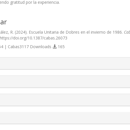
endo gratitud por la experiencia.
ar
lez, R. (2024). Escuela Unitaria de Dobres en el invierno de 1986.
Cab
 https://doi.org/10.1387/cabas.26073
4 | Cabas3117 Downloads
165
s.themes.bootstrap3.article.details##