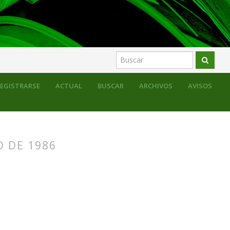
sos para la educación formal
Fotos con historia
EGISTRARSE
ACTUAL
BUSCAR
ARCHIVOS
AVISOS
O DE 1986