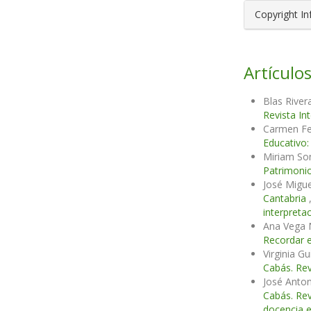
Copyright I
Artículos
Blas River
Revista In
Carmen Fe
Educativo:
Miriam Son
Patrimonio
José Migu
Cantabria
interpreta
Ana Vega N
Recordar e
Virginia G
Cabás. Rev
José Anto
Cabás. Rev
docencia e