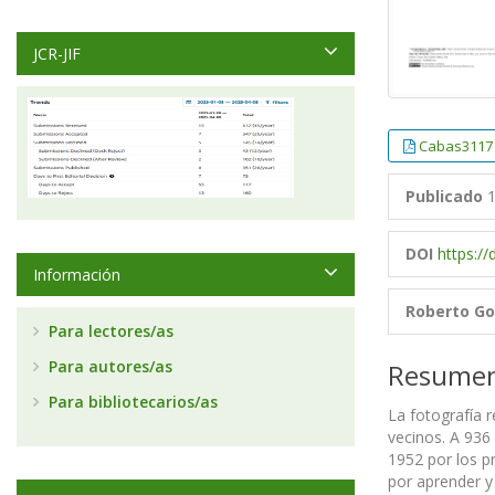
JCR-JIF
Cabas3117
Publicado
1
DOI
https:/
Información
Roberto Go
Para lectores/as
Para autores/as
Resume
Para bibliotecarios/as
La fotografía 
vecinos. A 936 
1952 por los pr
por aprender y