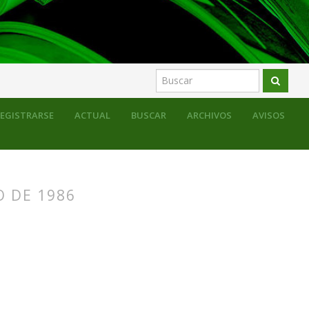
sos para la educación formal
Fotos con historia
EGISTRARSE
ACTUAL
BUSCAR
ARCHIVOS
AVISOS
O DE 1986