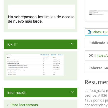
Cabas3117
Publicado
1
JCR-JIF
DOI
https:/
Roberto Go
Resume
La fotografía 
Información
vecinos. A 936 
1952 por los pr
Para lectores/as
por aprender y