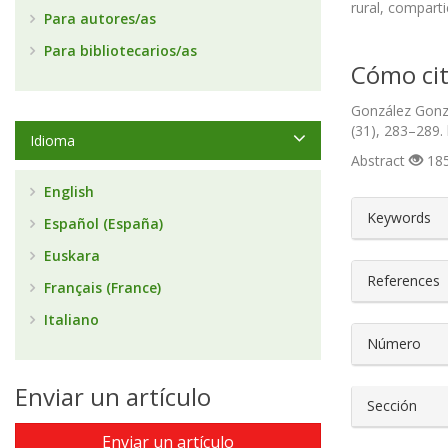
rural, comparti
Para autores/as
Para bibliotecarios/as
Cómo cit
González Gonzá
(31), 283–289.
Idioma
Abstract
185
English
##plugin
Keywords
Español (España)
Euskara
References
Français (France)
Italiano
Número
Enviar un artículo
Sección
Enviar un artículo