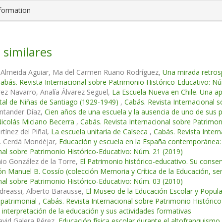
nformation
 similares
. Almeida Aguiar, Ma del Carmen Ruano Rodríguez,
Una mirada retros
abás. Revista Internacional sobre Patrimonio Histórico-Educativo: N
ez Navarro, Analía Álvarez Seguel,
La Escuela Nueva en Chile. Una ap
tal de Niñas de Santiago (1929-1949)
,
Cabás. Revista Internacional 
ntander Díaz,
Cien años de una escuela y la ausencia de uno de sus p
icolás Miciano Becerra
,
Cabás. Revista Internacional sobre Patrimon
tínez del Piñal,
La escuela unitaria de Calseca
,
Cabás. Revista Inter
 Cerdá Mondéjar,
Educación y escuela en la España contemporánea:
nal sobre Patrimonio Histórico-Educativo: Núm. 21 (2019)
io González de la Torre,
El Patrimonio histórico-educativo. Su conse
ón Manuel B. Cossío (colección Memoria y Crítica de la Educación, ser
nal sobre Patrimonio Histórico-Educativo: Núm. 03 (2010)
dreassi, Alberto Barausse,
El Museo de la Educación Escolar y Popular y
 patrimonial
,
Cabás. Revista Internacional sobre Patrimonio Históri
 interpretación de la educación y sus actividades formativas
avid Galera Pérez,
Educación física escolar durante el altofranquismo