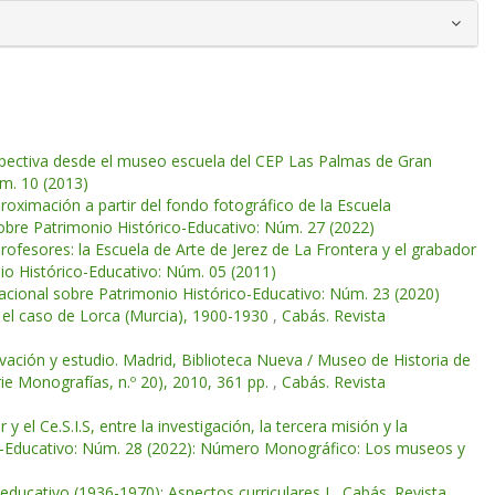
pectiva desde el museo escuela del CEP Las Palmas de Gran
úm. 10 (2013)
roximación a partir del fondo fotográfico de la Escuela
sobre Patrimonio Histórico-Educativo: Núm. 27 (2022)
rofesores: la Escuela de Arte de Jerez de La Frontera y el grabador
io Histórico-Educativo: Núm. 05 (2011)
nacional sobre Patrimonio Histórico-Educativo: Núm. 23 (2020)
 el caso de Lorca (Murcia), 1900-1930
,
Cabás. Revista
rvación y estudio. Madrid, Biblioteca Nueva / Museo de Historia de
ie Monografías, n.º 20), 2010, 361 pp.
,
Cabás. Revista
 el Ce.S.I.S, entre la investigación, la tercera misión y la
co-Educativo: Núm. 28 (2022): Número Monográfico: Los museos y
 educativo (1936-1970): Aspectos curriculares I
,
Cabás. Revista