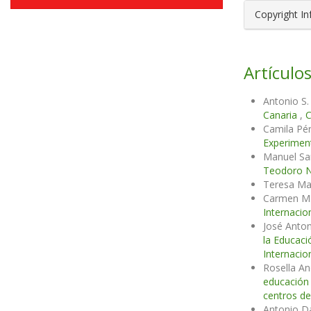
Copyright I
Artículos
Antonio S
Canaria
,
C
Camila Pér
Experimen
Manuel Sa
Teodoro N
Teresa Mar
Carmen M.
Internacio
José Anton
la Educaci
Internacio
Rosella An
educación
centros de
Antonio D