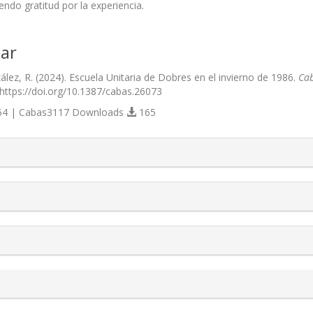
endo gratitud por la experiencia.
ar
lez, R. (2024). Escuela Unitaria de Dobres en el invierno de 1986.
Cab
 https://doi.org/10.1387/cabas.26073
4 | Cabas3117 Downloads
165
s.themes.bootstrap3.article.details##