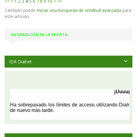
<<
<
1
2
3
4
5
6
7
8
9
10
>
>>
También puede
Iniciar una búsqueda de similitud avanzada
para
este artículo.
INFORMACIÓN DE LA REVISTA
IDR Dialnet