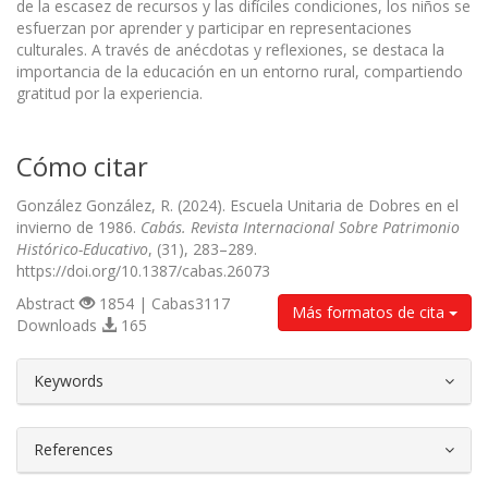
de la escasez de recursos y las difíciles condiciones, los niños se
esfuerzan por aprender y participar en representaciones
culturales. A través de anécdotas y reflexiones, se destaca la
importancia de la educación en un entorno rural, compartiendo
gratitud por la experiencia.
Cómo citar
González González, R. (2024). Escuela Unitaria de Dobres en el
invierno de 1986.
Cabás. Revista Internacional Sobre Patrimonio
Histórico-Educativo
, (31), 283–289.
https://doi.org/10.1387/cabas.26073
Abstract
1854 | Cabas3117
Más formatos de cita
Downloads
165
##plugins.themes.bootstrap3.article.d
Keywords
References