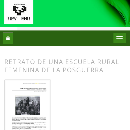
Inicio
Archivos
Núm. 13 (2015)
Fotos con historia
RETRATO DE UNA ESCUELA RURAL
FEMENINA DE LA POSGUERRA
##plugins.themes.bootstrap3.article.
##plugins.themes.bootstrap3.article.