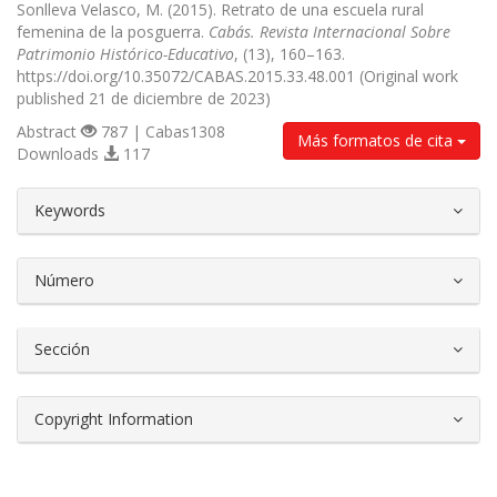
Sonlleva Velasco, M. (2015). Retrato de una escuela rural
femenina de la posguerra.
Cabás. Revista Internacional Sobre
Patrimonio Histórico-Educativo
, (13), 160–163.
https://doi.org/10.35072/CABAS.2015.33.48.001 (Original work
published 21 de diciembre de 2023)
Abstract
787 | Cabas1308
Más formatos de cita
Downloads
117
##plugins.themes.bootstrap3.article.d
Keywords
Número
Sección
Copyright Information