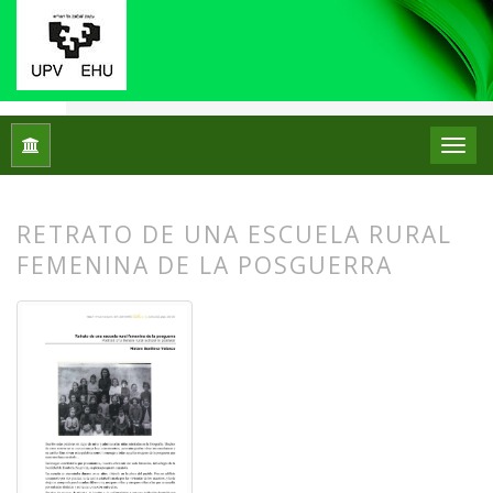
Inicio
Archivos
Núm. 13 (2015)
Fotos con historia
RETRATO DE UNA ESCUELA RURAL
FEMENINA DE LA POSGUERRA
##plugins.themes.bootstrap3.article.
##plugins.themes.bootstrap3.article.