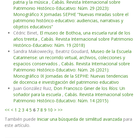
patria y la música
,
Cabás. Revista Internacional sobre
Patrimonio Histórico-Educativo: Núm. 29 (2023):
Monográfico X Jornadas SEPHE “Nuevas miradas sobre el
patrimonio histórico-educativo: audiencias, narrativas y
objetos educativos”
Cédric Binet,
El museo de Bothoa, una escuela rural de los
años treinta
,
Cabás. Revista Internacional sobre Patrimonio
Histórico-Educativo: Núm. 19 (2018)
Sandra Makowiecky, Beatriz Goudard,
Museo de la Escuela
Catarinense: un recorrido virtual, archivos, colecciones y
espacios conservados
,
Cabás. Revista Internacional sobre
Patrimonio Histórico-Educativo: Núm. 26 (2021):
Monográfico IX Jornadas de la SEPHE: Nuevas tendencias
de docencia e investigación del patrimonio educativo
Juan González Ruiz,
Don Francisco Giner de los Ríos: Un
soñador para la escuela
,
Cabás. Revista Internacional sobre
Patrimonio Histórico-Educativo: Núm. 14 (2015)
<<
<
1
2
3
4
5
6
7
8
9
10
>
>>
También puede
Iniciar una búsqueda de similitud avanzada
para
este artículo.