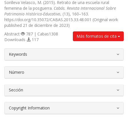
Sonlleva Velasco, M. (2015). Retrato de una escuela rural
femenina de la posguerra.
Cabás. Revista Internacional Sobre
Patrimonio Histórico-Educativo
, (13), 160–163.
https://doi.org/10.35072/CABAS.2015.33.48.001 (Original work
published 21 de diciembre de 2023)
Abstract
787 | Cabas1308
Más formatos de cita
Downloads
117
##plugins.themes.bootstrap3.article.d
Keywords
Número
Sección
Copyright Information