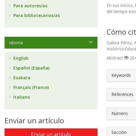
En sus inicios,
Para autores/as
del tiempo evo
Para bibliotecarios/as
Cómo cit
Idioma
Galera Pérez, A
Histórico-Educa
Abstract
204
English
Español (España)
##plugin
Keywords
Euskara
Français (France)
References
Italiano
Número
Enviar un artículo
Sección
Enviar un artículo