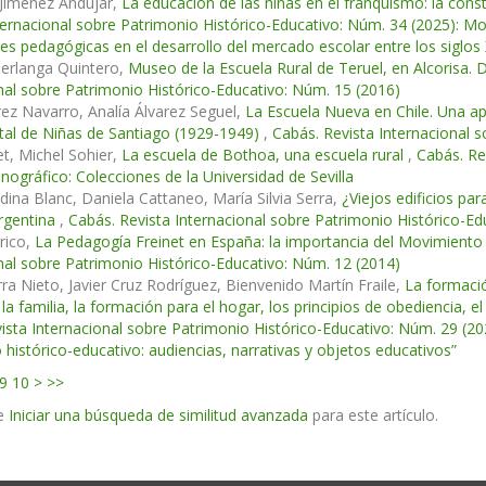
 Jiménez Andújar,
La educación de las niñas en el franquismo: la cons
ternacional sobre Patrimonio Histórico-Educativo: Núm. 34 (2025): Mon
es pedagógicas en el desarrollo del mercado escolar entre los siglos 
Berlanga Quintero,
Museo de la Escuela Rural de Teruel, en Alcorisa. De
nal sobre Patrimonio Histórico-Educativo: Núm. 15 (2016)
ez Navarro, Analía Álvarez Seguel,
La Escuela Nueva en Chile. Una ap
tal de Niñas de Santiago (1929-1949)
,
Cabás. Revista Internacional 
et, Michel Sohier,
La escuela de Bothoa, una escuela rural
,
Cabás. Re
nográfico: Colecciones de la Universidad de Sevilla
dina Blanc, Daniela Cattaneo, María Silvia Serra,
¿Viejos edificios pa
rgentina
,
Cabás. Revista Internacional sobre Patrimonio Histórico-Ed
rico,
La Pedagogía Freinet en España: la importancia del Movimient
nal sobre Patrimonio Histórico-Educativo: Núm. 12 (2014)
rra Nieto, Javier Cruz Rodríguez, Bienvenido Martín Fraile,
La formació
a familia, la formación para el hogar, los principios de obediencia, el 
ista Internacional sobre Patrimonio Histórico-Educativo: Núm. 29 (
 histórico-educativo: audiencias, narrativas y objetos educativos”
9
10
>
>>
e
Iniciar una búsqueda de similitud avanzada
para este artículo.