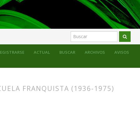
EGISTRARSE
ACTUAL
BUSCAR
ARCHIVOS
AVISOS
CUELA FRANQUISTA (1936-1975)