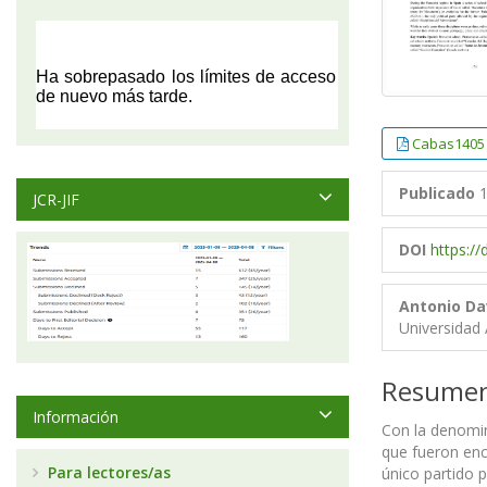
Cabas1405
Publicado
1
JCR-JIF
DOI
https:/
Antonio Da
Universidad
Resume
Información
Con la denomin
que fueron enc
Para lectores/as
único partido p