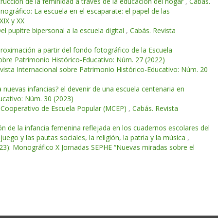
trucción de la feminidad a través de la educación del hogar
,
Cabás.
ográfico: La escuela en el escaparate: el papel de las
XIX y XX
l pupitre bipersonal a la escuela digital
,
Cabás. Revista
roximación a partir del fondo fotográfico de la Escuela
sobre Patrimonio Histórico-Educativo: Núm. 27 (2022)
vista Internacional sobre Patrimonio Histórico-Educativo: Núm. 20
ra nuevas infancias? el devenir de una escuela centenaria en
ucativo: Núm. 30 (2023)
o Cooperativo de Escuela Popular (MCEP)
,
Cabás. Revista
n de la infancia femenina reflejada en los cuadernos escolares del
juego y las pautas sociales, la religión, la patria y la música
,
2023): Monográfico X Jornadas SEPHE “Nuevas miradas sobre el