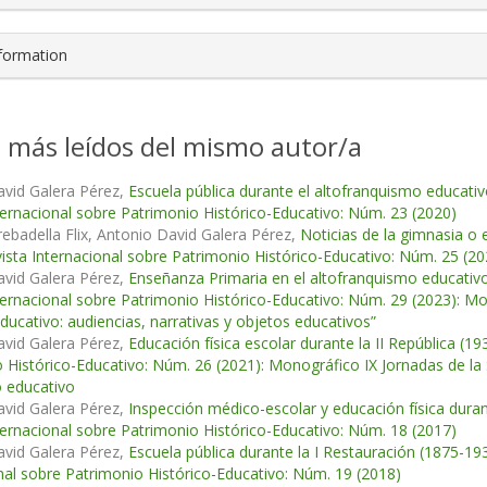
nformation
s más leídos del mismo autor/a
avid Galera Pérez,
Escuela pública durante el altofranquismo educativ
ternacional sobre Patrimonio Histórico-Educativo: Núm. 23 (2020)
rebadella Flix, Antonio David Galera Pérez,
Noticias de la gimnasia o 
ista Internacional sobre Patrimonio Histórico-Educativo: Núm. 25 (20
avid Galera Pérez,
Enseñanza Primaria en el altofranquismo educativ
ternacional sobre Patrimonio Histórico-Educativo: Núm. 29 (2023): 
educativo: audiencias, narrativas y objetos educativos”
avid Galera Pérez,
Educación física escolar durante la II República (1
 Histórico-Educativo: Núm. 26 (2021): Monográfico IX Jornadas de la
 educativo
avid Galera Pérez,
Inspección médico-escolar y educación física duran
ternacional sobre Patrimonio Histórico-Educativo: Núm. 18 (2017)
avid Galera Pérez,
Escuela pública durante la I Restauración (1875-19
nal sobre Patrimonio Histórico-Educativo: Núm. 19 (2018)