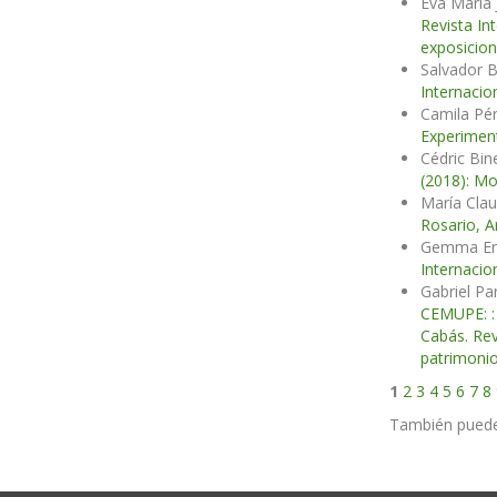
Eva María
Revista In
exposicion
Salvador 
Internacio
Camila Pér
Experimen
Cédric Bin
(2018): Mo
María Clau
Rosario, A
Gemma Er
Internacio
Gabriel Pa
CEMUPE: : l
Cabás. Rev
patrimonio
1
2
3
4
5
6
7
8
También pued