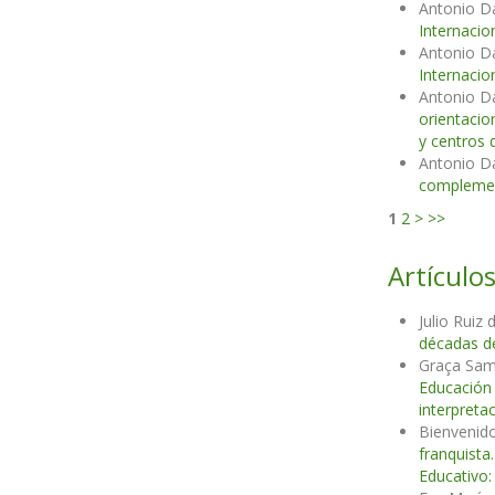
Antonio D
Internacio
Antonio D
Internacio
Antonio D
orientacio
y centros 
Antonio D
complemen
1
2
>
>>
Artículos
Julio Ruiz
décadas d
Graça Samp
Educació
interpreta
Bienvenido
franquista
Educativo: