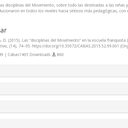
 las disciplinas del Movimiento, sobre todo las destinadas a las niñas 
lucionaron en todos los niveles hacia síntesis más pedagógicas, co
ar
. D. (2015). Las “disciplinas del Movimiento” en la escuela franquista
tivo
, (14), 74–95. https://doi.org/10.35072/CABAS.2015.52.99.001 (Or
9 | Cabas1405 Downloads
860
s.themes.bootstrap3.article.details##