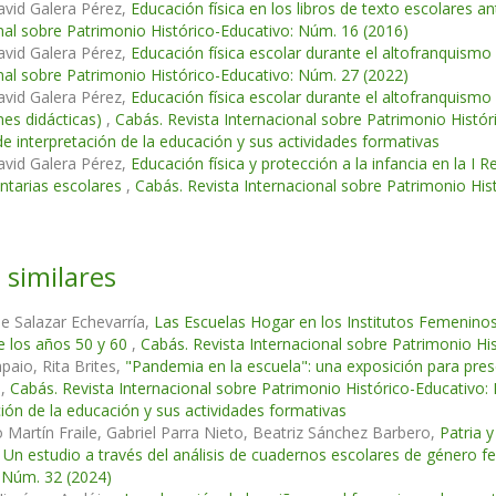
avid Galera Pérez,
Educación física en los libros de texto escolares a
nal sobre Patrimonio Histórico-Educativo: Núm. 16 (2016)
avid Galera Pérez,
Educación física escolar durante el altofranquismo
nal sobre Patrimonio Histórico-Educativo: Núm. 27 (2022)
avid Galera Pérez,
Educación física escolar durante el altofranquismo 
nes didácticas)
,
Cabás. Revista Internacional sobre Patrimonio Hist
de interpretación de la educación y sus actividades formativas
avid Galera Pérez,
Educación física y protección a la infancia en la I 
tarias escolares
,
Cabás. Revista Internacional sobre Patrimonio His
 similares
 de Salazar Echevarría,
Las Escuelas Hogar en los Institutos Femenino
e los años 50 y 60
,
Cabás. Revista Internacional sobre Patrimonio Hi
aio, Rita Brites,
"Pandemia en la escuela": una exposición para pres
n
,
Cabás. Revista Internacional sobre Patrimonio Histórico-Educativ
ción de la educación y sus actividades formativas
 Martín Fraile, Gabriel Parra Nieto, Beatriz Sánchez Barbero,
Patria y
. Un estudio a través del análisis de cuadernos escolares de género 
 Núm. 32 (2024)