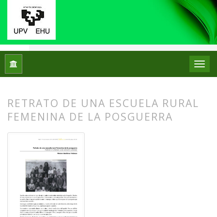
Inicio
Archivos
Núm. 13 (2015)
Fotos con historia
RETRATO DE UNA ESCUELA RURAL
FEMENINA DE LA POSGUERRA
##plugins.themes.bootstrap3.article.
##plugins.themes.bootstrap3.article.