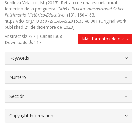
Sonlleva Velasco, M. (2015). Retrato de una escuela rural
femenina de la posguerra.
Cabás. Revista Internacional Sobre
Patrimonio Histórico-Educativo
, (13), 160–163.
https://doi.org/10.35072/CABAS.2015.33.48.001 (Original work
published 21 de diciembre de 2023)
Abstract
787 | Cabas1308
Más formatos de cita
Downloads
117
##plugins.themes.bootstrap3.article.d
Keywords
Número
Sección
Copyright Information