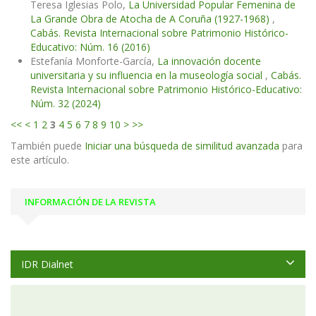
Teresa Iglesias Polo,
La Universidad Popular Femenina de
La Grande Obra de Atocha de A Coruña (1927-1968)
,
Cabás. Revista Internacional sobre Patrimonio Histórico-
Educativo: Núm. 16 (2016)
Estefanía Monforte-García,
La innovación docente
universitaria y su influencia en la museología social
,
Cabás.
Revista Internacional sobre Patrimonio Histórico-Educativo:
Núm. 32 (2024)
<<
<
1
2
3
4
5
6
7
8
9
10
>
>>
También puede
Iniciar una búsqueda de similitud avanzada
para
este artículo.
INFORMACIÓN DE LA REVISTA
IDR Dialnet