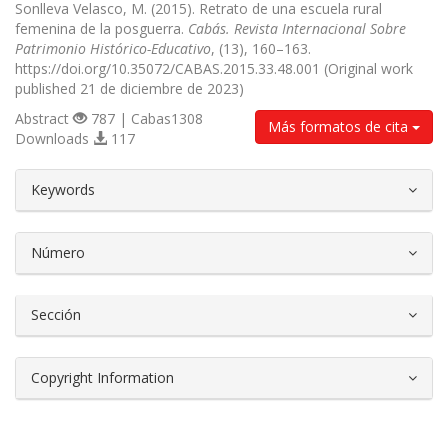
Sonlleva Velasco, M. (2015). Retrato de una escuela rural
femenina de la posguerra.
Cabás. Revista Internacional Sobre
Patrimonio Histórico-Educativo
, (13), 160–163.
https://doi.org/10.35072/CABAS.2015.33.48.001 (Original work
published 21 de diciembre de 2023)
Abstract
787 | Cabas1308
Más formatos de cita
Downloads
117
##plugins.themes.bootstrap3.article.d
Keywords
Número
Sección
Copyright Information