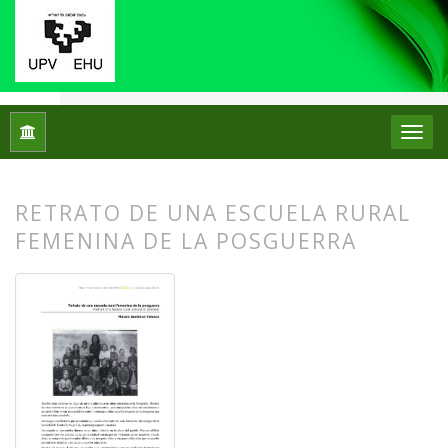
Inicio
Archivos
Núm. 13 (2015)
Fotos con historia
RETRATO DE UNA ESCUELA RURAL
FEMENINA DE LA POSGUERRA
##plugins.themes.bootstrap3.article.
##plugins.themes.bootstrap3.article.